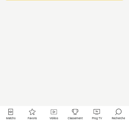
Matchs
Favoris
Vidéos
Classement
Prog TV
Recherche