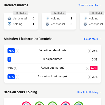
Derniers matchs
Tous les matchs
08/07/26
14/02/25
16/02/24
Vendsyssel
0
Kolding
2
Kolding
Kolding
1
Vendsyssel
0
Vendsyssel
Stats des 4 buts sur les 3 matchs
Plus de stats
Répartition des 4 buts
75%
(3)
(1)
25%
Buts par match
1
0.33
Aucun but marqué
33%
(1)
(2)
67%
Au moins 1 but marqué
67%
(2)
(1)
33%
Série en cours Kolding
Résultats Kolding