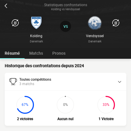
Statistiques confrontations
Kolding vs Vendsyssel
VS
Kolding
Vendsyssel
Danemark
Danemark
Résumé
Matchs
Pronos
Historique des confrontations depuis 2024
Toutes compétitions
3 matchs
67%
0%
33%
2 victoires
Aucun nul
1 Victoire