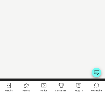
Matchs
Favoris
Vidéos
Classement
Prog TV
Recherche
Liens utiles
Clubs à la une