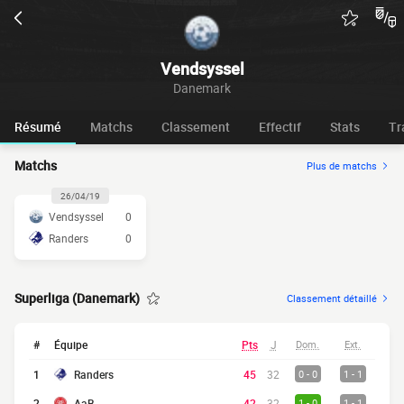
Vendsyssel
Danemark
Résumé
Matchs
Classement
Effectif
Stats
Tr
Matchs
Plus de matchs
26/04/19
Vendsyssel
0
Randers
0
Superliga (Danemark)
Classement détaillé
#
Équipe
Pts
J
Dom.
Ext.
1
Randers
45
32
0 - 0
1 - 1
2
AaB
42
32
1 - 0
1 - 1