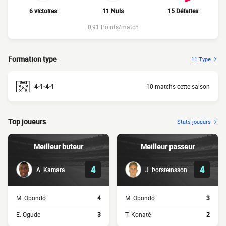
6 victoires
11 Nuls
15 Défaites
0,91 Points/match
Formation type
11 Type
4-1-4-1
10 matchs cette saison
Top joueurs
Stats joueurs
Meilleur buteur
Meilleur passeur
4
4
A. Kamara
J. Þorsteinsson
M. Opondo
4
M. Opondo
3
E. Ogude
3
T. Konaté
2