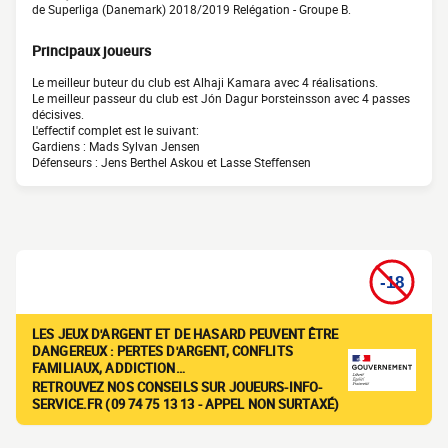
de Superliga (Danemark) 2018/2019 Relégation - Groupe B.
Principaux joueurs
Le meilleur buteur du club est Alhaji Kamara avec 4 réalisations.
Le meilleur passeur du club est Jón Dagur Þorsteinsson avec 4 passes
décisives.
L'effectif complet est le suivant:
Gardiens : Mads Sylvan Jensen
Défenseurs : Jens Berthel Askou et Lasse Steffensen
LES JEUX D'ARGENT ET DE HASARD PEUVENT ÊTRE
DANGEREUX : PERTES D'ARGENT, CONFLITS
FAMILIAUX, ADDICTION…
RETROUVEZ NOS CONSEILS SUR JOUEURS-INFO-
SERVICE.FR (09 74 75 13 13 - APPEL NON SURTAXÉ)