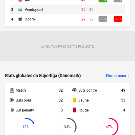
3
Vendsyssel
29
32
4
Hobro
27
32
3 - 3
3 - 2
LA SUITE APRÈS CETTE PUBLICITÉ
Stats globales en Superliga (Danemark)
Plus de stats
Match
32
Buts contre
49
Buts pour
32
Jaune
53
Sur pénalty
3
Rouge
4
19%
34%
47%