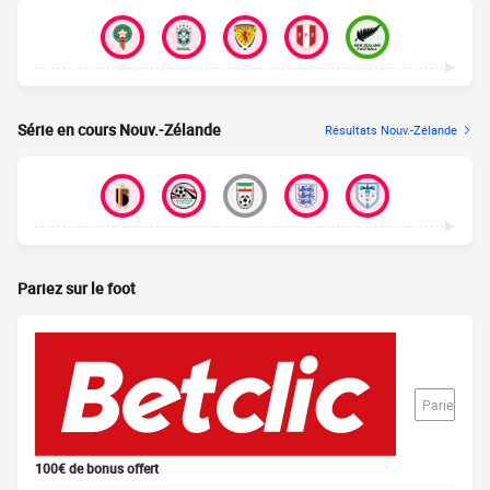
Série en cours Nouv.-Zélande
Résultats Nouv.-Zélande
Pariez sur le foot
Pariez
100€ de bonus offert