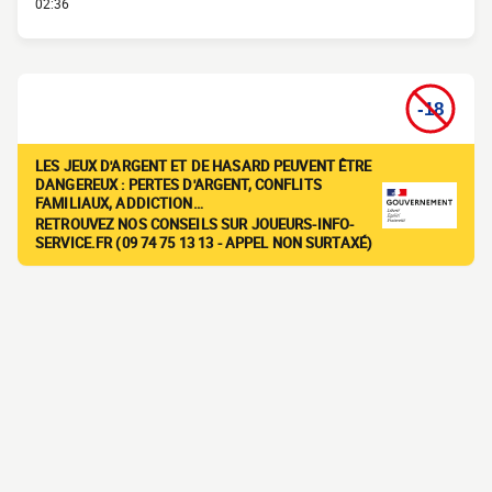
02:36
LES JEUX D'ARGENT ET DE HASARD PEUVENT ÊTRE
DANGEREUX : PERTES D'ARGENT, CONFLITS
FAMILIAUX, ADDICTION…
RETROUVEZ NOS CONSEILS SUR JOUEURS-INFO-
SERVICE.FR (09 74 75 13 13 - APPEL NON SURTAXÉ)