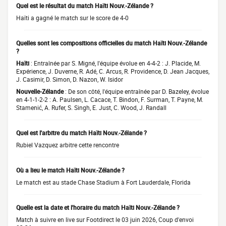
Quel est le résultat du match Haïti Nouv.-Zélande ?
Haïti a gagné le match sur le score de 4-0
Quelles sont les compositions officielles du match Haïti Nouv.-Zélande
?
Haïti
: Entraînée par S. Migné, l'équipe évolue en 4-4-2 : J. Placide, M.
Expérience, J. Duverne, R. Adé, C. Arcus, R. Providence, D. Jean Jacques,
J. Casimir, D. Simon, D. Nazon, W. Isidor
Nouvelle-Zélande
: De son côté, l'équipe entraînée par D. Bazeley, évolue
en 4-1-1-2-2 : A. Paulsen, L. Cacace, T. Bindon, F. Surman, T. Payne, M.
Stamenić, A. Rufer, S. Singh, E. Just, C. Wood, J. Randall
Quel est l'arbitre du match Haïti Nouv.-Zélande ?
Rubiel Vazquez arbitre cette rencontre
Où a lieu le match Haïti Nouv.-Zélande ?
Le match est au stade Chase Stadium à Fort Lauderdale, Florida
Quelle est la date et l'horaire du match Haïti Nouv.-Zélande ?
Match à suivre en live sur Footdirect le 03 juin 2026, Coup d'envoi