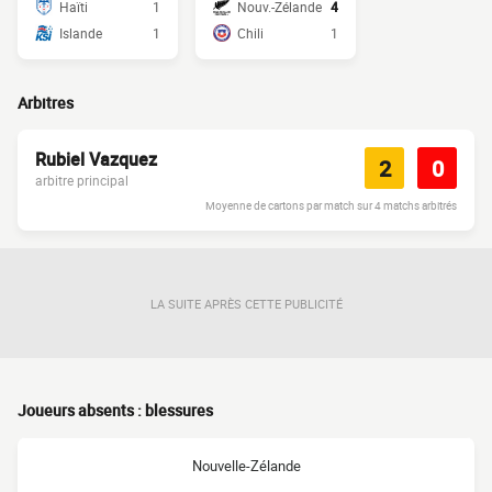
Haïti
1
Nouv.-Zélande
4
Islande
1
Chili
1
Arbitres
Rubiel Vazquez
2
0
arbitre principal
Moyenne de cartons par match sur 4 matchs arbitrés
LA SUITE APRÈS CETTE PUBLICITÉ
Joueurs absents : blessures
Nouvelle-Zélande