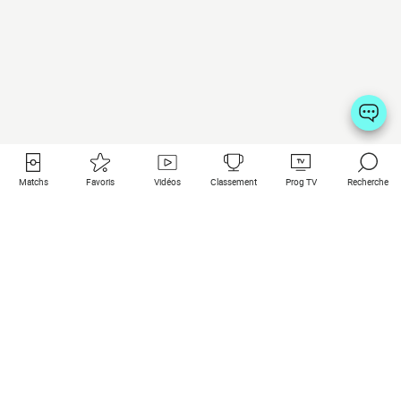
Matchs
Favoris
Vidéos
Classement
Prog TV
Recherche
Liens utiles
Clubs à la une
Tous les matchs
PSG
Matchs en live
Bayern Munich
Derniers résultats
Real Madrid
Matchs à venir
Inter