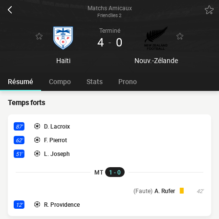
Matchs Amicaux
Friendlies 2
Terminé
4
0
-
Haïti
Nouv.-Zélande
Résumé
Compo
Stats
Prono
Temps forts
D. Lacroix
87'
F. Pierrot
62'
L. Joseph
51'
MT
1 - 0
(Faute)
A. Rufer
42'
R. Providence
12'