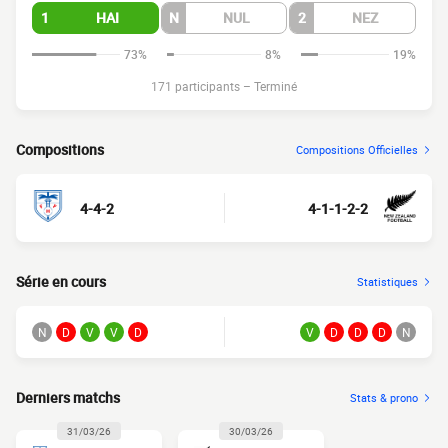
1
HAI
N
NUL
2
NEZ
73%
8%
19%
171 participants
–
Terminé
Compositions
Compositions Officielles
4-4-2
4-1-1-2-2
Série en cours
Statistiques
N
D
V
V
D
V
D
D
D
N
Derniers matchs
Stats & prono
31/03/26
30/03/26