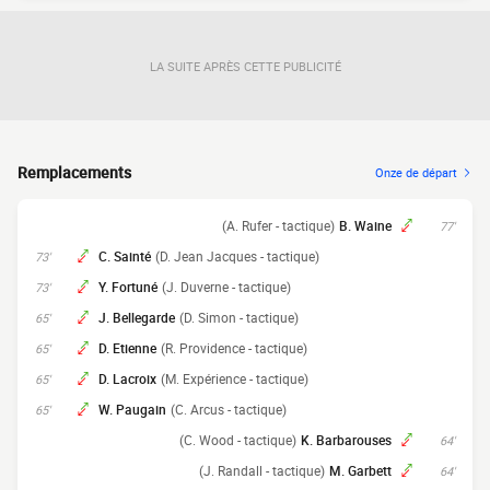
LA SUITE APRÈS CETTE PUBLICITÉ
Remplacements
Onze de départ
(A. Rufer - tactique)
B. Waine
77'
C. Sainté
(D. Jean Jacques - tactique)
73'
Y. Fortuné
(J. Duverne - tactique)
73'
J. Bellegarde
(D. Simon - tactique)
65'
D. Etienne
(R. Providence - tactique)
65'
D. Lacroix
(M. Expérience - tactique)
65'
W. Paugain
(C. Arcus - tactique)
65'
(C. Wood - tactique)
K. Barbarouses
64'
(J. Randall - tactique)
M. Garbett
64'