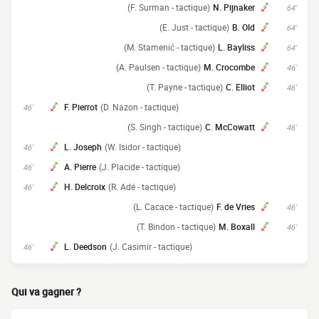
(F. Surman - tactique)
N. Pijnaker
64'
(E. Just - tactique)
B. Old
64'
(M. Stamenić - tactique)
L. Bayliss
64'
(A. Paulsen - tactique)
M. Crocombe
46'
(T. Payne - tactique)
C. Elliot
46'
F. Pierrot
(D. Nazon - tactique)
46'
(S. Singh - tactique)
C. McCowatt
46'
L. Joseph
(W. Isidor - tactique)
46'
A. Pierre
(J. Placide - tactique)
46'
H. Delcroix
(R. Adé - tactique)
46'
(L. Cacace - tactique)
F. de Vries
46'
(T. Bindon - tactique)
M. Boxall
46'
L. Deedson
(J. Casimir - tactique)
46'
Qui va gagner ?