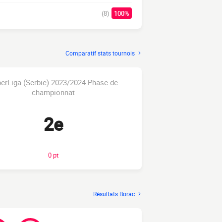
(8)
100%
Comparatif stats tournois
erLiga (Serbie) 2023/2024 Phase de
championnat
2e
0 pt
Résultats Borac