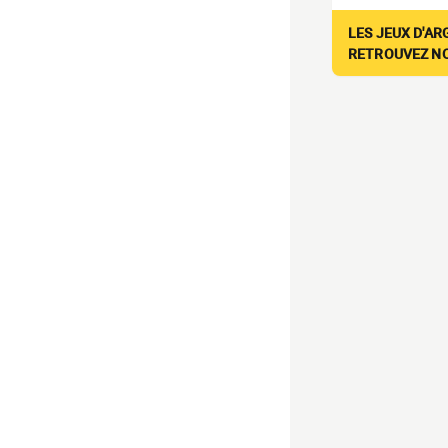
LES JEUX D'AR
RETROUVEZ NOS