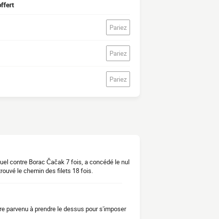
ffert
Pariez
Pariez
Pariez
uel contre Borac Čačak 7 fois, a concédé le nul
rouvé le chemin des filets 18 fois.
ore parvenu à prendre le dessus pour s'imposer