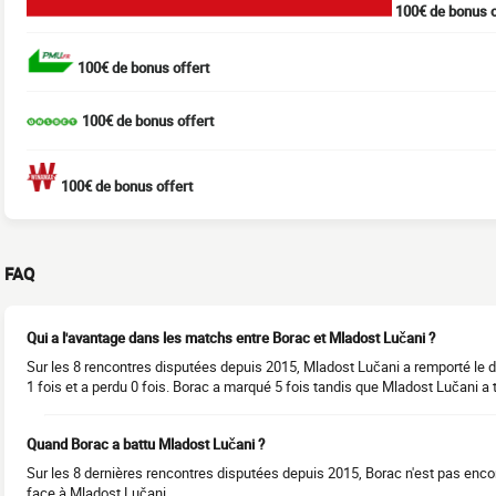
100€ de bonus o
100€ de bonus offert
100€ de bonus offert
100€ de bonus offert
FAQ
Qui a l'avantage dans les matchs entre Borac et Mladost Lučani ?
Sur les 8 rencontres disputées depuis 2015, Mladost Lučani a remporté le d
1 fois et a perdu 0 fois. Borac a marqué 5 fois tandis que Mladost Lučani a t
Quand Borac a battu Mladost Lučani ?
Sur les 8 dernières rencontres disputées depuis 2015, Borac n'est pas enc
face à Mladost Lučani.