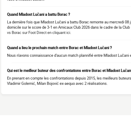
Quand Mladost Lučani a battu Borac ?
La dernière fois que Mladost Lučani a battu Borac remonte au mercredi 08 ju
domicile sur le score de 3-1 en Amicaux Club 2026 dans le cadre de la Club 
vs Borac sur Foot Direct en cliquant ici.
Quand a lieu le prochain match entre Borac et Mladost Lučani ?
Nous n'avons connaissance d'aucun match plannifié entre Mladost Lučani et 
Qui est le meilleur buteur des confrontations entre Borac et Mladost Lučan
En prenant en compte les confrontations depuis 2015, les meilleurs buteurs
Vladimir Golemić, Milan Bojović ex-aequo avec 2 réalisations.