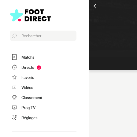
Rechercher
Matchs
Directs
2
Favoris
Vidéos
Classement
Prog TV
Réglages