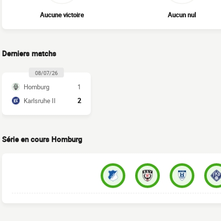
Aucune victoire
Aucun nul
Derniers matchs
08/07/26
Homburg
1
Karlsruhe II
2
Série en cours Homburg