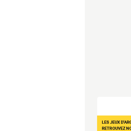
LES JEUX D'AR
RETROUVEZ NOS