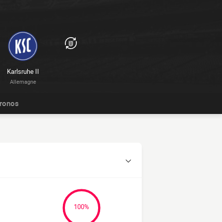
Karlsruhe II
Allemagne
ronos
100%