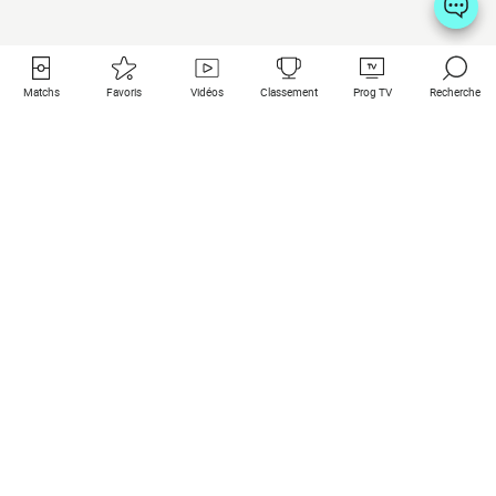
Matchs
Favoris
Vidéos
Classement
Prog TV
Recherche
Liens utiles
Clubs à la une
Tous les matchs
PSG
Matchs en live
Bayern Munich
Derniers résultats
Real Madrid
Matchs à venir
Inter
Match en streaming
Juventus
Contact
Manchester City
Mentions légales
Manchester United
Les amis de Foot Direct
Liverpool
Les guides de Foot Direct