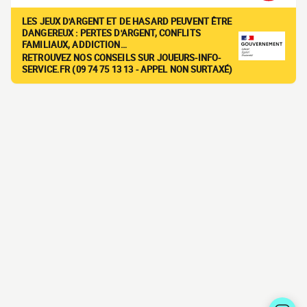
LES JEUX D'ARGENT ET DE HASARD PEUVENT ÊTRE
DANGEREUX : PERTES D'ARGENT, CONFLITS
FAMILIAUX, ADDICTION…
RETROUVEZ NOS CONSEILS SUR JOUEURS-INFO-
SERVICE.FR (09 74 75 13 13 - APPEL NON SURTAXÉ)