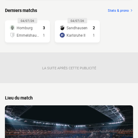
Derniers matchs
Stats & prono
04/07/26
04/07/26
Homburg
3
Sandhausen
2
Emmelshausen
1
Karlsruhe II
1
LA SUITE APRÈS CETTE PUBLICITÉ
Lieu du match