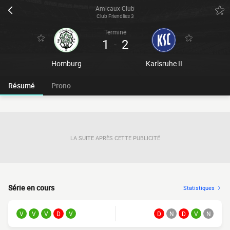
Amicaux Club
Club Friendlies 3
Terminé
1
2
-
Homburg
Karlsruhe II
Résumé
Prono
LA SUITE APRÈS CETTE PUBLICITÉ
Série en cours
Statistiques
V
V
V
D
V
D
N
D
V
N