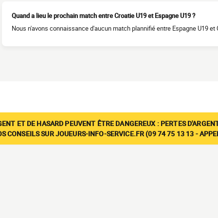
Quand a lieu le prochain match entre Croatie U19 et Espagne U19 ?
Nous n'avons connaissance d'aucun match plannifié entre Espagne U19 et Cro
GENT ET DE HASARD PEUVENT ÊTRE DANGEREUX : PERTES D'ARGENT
 CONSEILS SUR JOUEURS-INFO-SERVICE.FR (09 74 75 13 13 - APP