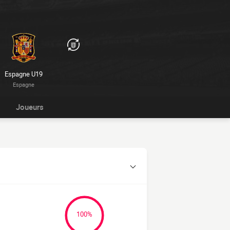
Espagne U19
Espagne
Joueurs
100%