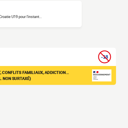
atie U19 pour l'instant...
, CONFLITS FAMILIAUX, ADDICTION…
EL NON SURTAXÉ)