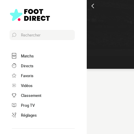
Rechercher
Matchs
Directs
Favoris
Vidéos
Classement
Prog TV
Réglages