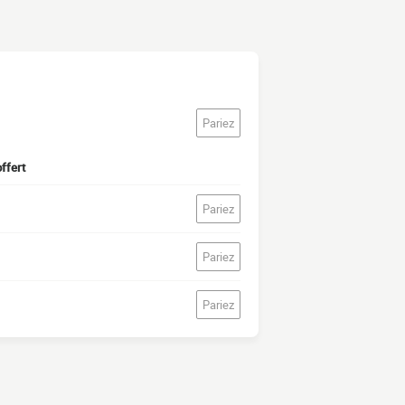
Pariez
ffert
Pariez
Pariez
Pariez