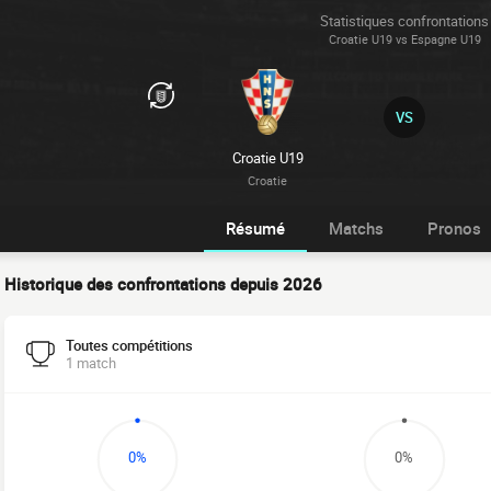
Statistiques confrontations
Croatie U19 vs Espagne U19
VS
Croatie U19
Croatie
Résumé
Matchs
Pronos
Historique des confrontations depuis 2026
Toutes compétitions
1 match
0%
0%