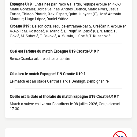
Espagne U19
: Entraînée par Paco Gallardo, l'équipe évolue en 4-3-3 :
Manu González, Jorge Salinas, Andrés Cuenca, Mario Rivas, Jesús
Fortea, Thiago Pitarch, Xavi Espart, Quim Junyent (C), José Antonio
Morante, Hugo López, Daniel Yáñez
Croatie U19
: De son côté, l'équipe entraînée par S. Oreščanin, évolue en
4-3-2-1 : M. Kostopeč, K. Mandić, L. Puljić, M. Zebić (C), N. Mikić, P.
Čović, M. Subotić, T. Baković, A. Šutalo, L. Chelfi, T. Kusanović
Quel est l'arbitre du match Espagne U19 Croatie U19 ?
Bence Csonka arbitre cette rencontre
Où a lieu le match Espagne U19 Croatie U19 ?
Le match est au stade Central Park à Denbigh, Denbighshire
Quelle est la date et l'horaire du match Espagne U19 Croatie U19 ?
Match à suivre en live sur Footdirect le 08 juillet 2026, Coup d'envoi
17:30