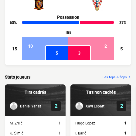
Possession
63%
37%
Tirs
10
2
15
5
5
3
Stats joueurs
Les tops & flops
Tirs cadrés
Tirs non cadrés
2
2
Daniel Yáñez
Xavi Espart
M. Zrilić
1
Hugo López
1
K. Šimić
1
I. Barić
1