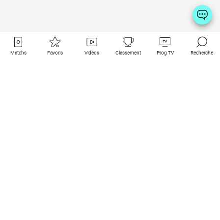
Matchs
Favoris
Vidéos
Classement
Prog TV
Recherche
Liens utiles
Clubs à la une
Tous les matchs
PSG
Matchs en live
Bayern Munich
Derniers résultats
Real Madrid
Matchs à venir
Inter
Match en streaming
Juventus
Contact
Manchester City
Mentions légales
Manchester United
Les amis de Foot Direct
Liverpool