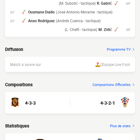
(M. Subotić - tactique)
R. Gabrić
68'
Ousmane Diallo
(José Antonio Morante - tactique)
63'
Anxo Rodríguez
(Andrés Cuenca - tactique)
63'
(L. Chelfi - tactique)
M. Zrilić
58'
Diffusion
Programme TV
Match à suivre sur
L’Equipe Live Foot
Compositions
Compositions Officielles
4-3-3
4-3-2-1
Statistiques
Plus de stats