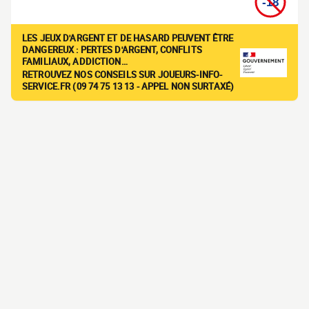
LES JEUX D'ARGENT ET DE HASARD PEUVENT ÊTRE
DANGEREUX : PERTES D'ARGENT, CONFLITS
FAMILIAUX, ADDICTION…
RETROUVEZ NOS CONSEILS SUR JOUEURS-INFO-
SERVICE.FR (09 74 75 13 13 - APPEL NON SURTAXÉ)