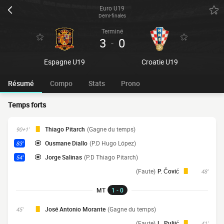
Euro U19
Demi-finales
Terminé
3
0
-
Espagne U19
Croatie U19
Résumé
Compo
Stats
Prono
Temps forts
Thiago Pitarch
(Gagne du temps)
90+1'
Ousmane Diallo
(P.D Hugo López)
83'
Jorge Salinas
(P.D Thiago Pitarch)
54'
(Faute)
P. Čović
48'
MT
1 - 0
José Antonio Morante
(Gagne du temps)
45'
(Faute)
L. Puljić
41'