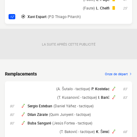
(Faute)
L. Chelfi
25'
Xavi Espart
(P.D Thiago Pitarch)
12'
LA SUITE APRÈS CETTE PUBLICITÉ
Remplacements
Onze de départ
(A. Šutalo - tactique)
P. Kostelac
83'
(T. Kusanović - tactique)
I. Barić
83'
Sergio Esteban
(Daniel Yáñez - tactique)
80'
Dilan Zárate
(Quim Junyent - tactique)
80'
Buba Sangaré
(Jesús Fortea - tactique)
80'
(T. Baković - tactique)
K. Šimić
68'