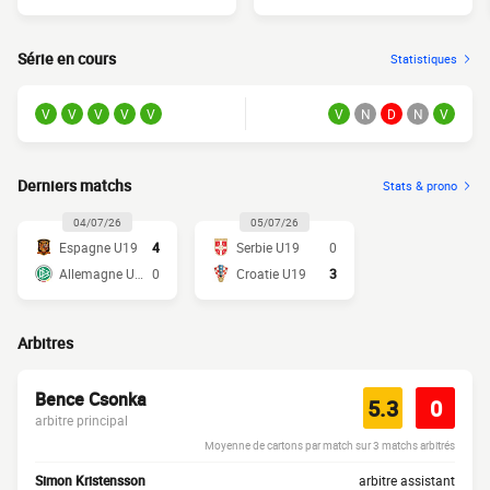
Série en cours
Statistiques
V
V
V
V
V
V
N
D
N
V
Derniers matchs
Stats & prono
04/07/26
05/07/26
Espagne U19
4
Serbie U19
0
Allemagne U19
0
Croatie U19
3
Arbitres
Bence Csonka
5.3
0
arbitre principal
Moyenne de cartons par match sur 3 matchs arbitrés
Simon Kristensson
arbitre assistant