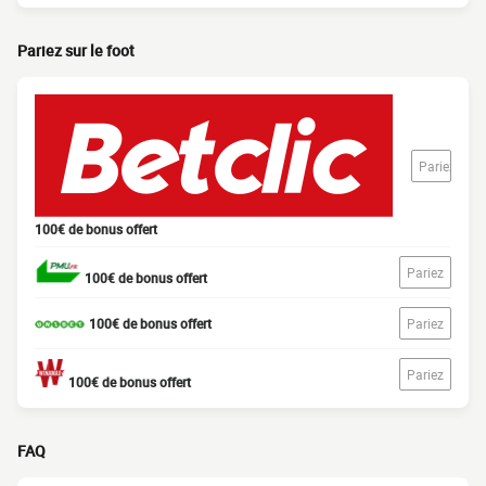
Pariez sur le foot
Pariez
100€ de bonus offert
Pariez
100€ de bonus offert
100€ de bonus offert
Pariez
Pariez
100€ de bonus offert
FAQ