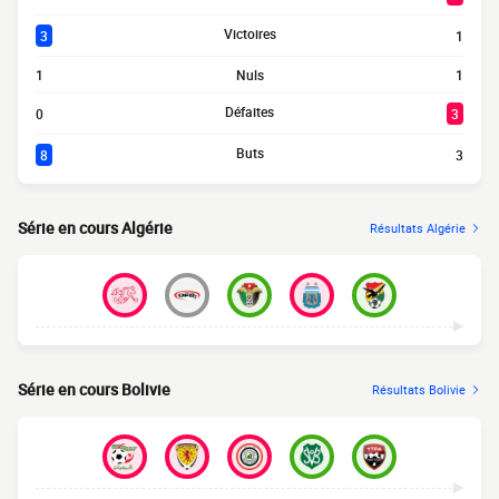
Victoires
3
1
1
Nuls
1
Défaites
0
3
Buts
8
3
Série en cours Algérie
Résultats Algérie
Série en cours Bolivie
Résultats Bolivie