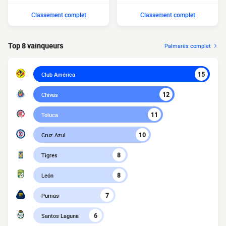
Classement complet
Classement complet
Top 8 vainqueurs
Palmarès complet
15
Club América
12
Chivas
11
Toluca
10
Cruz Azul
8
Tigres
8
León
7
Pumas
6
Santos Laguna