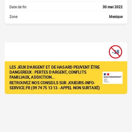
Date de fin
30 mai 2022
Zone
Mexique
LES JEUX D'ARGENT ET DE HASARD PEUVENT ÊTRE
DANGEREUX : PERTES D'ARGENT, CONFLITS
FAMILIAUX, ADDICTION…
RETROUVEZ NOS CONSEILS SUR JOUEURS-INFO-
SERVICE.FR (09 74 75 13 13 - APPEL NON SURTAXÉ)