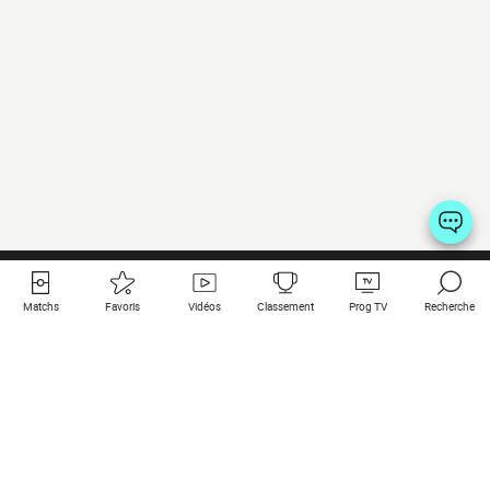
Matchs
Favoris
Vidéos
Classement
Prog TV
Recherche
Liens utiles
Clubs à la une
Tous les matchs
PSG
Matchs en live
Bayern Munich
Derniers résultats
Real Madrid
Matchs à venir
Inter
Match en streaming
Juventus