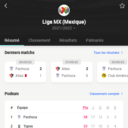
Liga MX (Mexique)
2021/2022
Résumé
Classement
Résultats
Palmarès
Derniers matchs
Tous les résultats
30/05/22
27/05/22
23/05/22
Pachuca
2
Atlas
2
Pachuca
Atlas
1
Pachuca
0
Club Améric
Podium
Classement complet
#
Équipe
Pts
J
G
N
D
1
Pachuca
38
17
12
2
3
2
Tigres
33
17
10
3
4