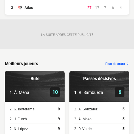
3
Atlas
27
17
7
6
4
LA SUITE APRÈS CETTE PUBLICITÉ
Meilleurs joueurs
Plus de stats
Buts
Passes décisives
10
6
1.
Á. Mena
1.
R. Sambueza
2.
G. Berterame
9
2.
A. González
5
2.
J. Furch
9
2.
A. Mozo
5
2.
N. López
9
2.
D. Valdés
5