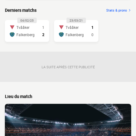
Derniers matchs
Stats & prono
04/02/25
23/03/21
Tvååker
1
Tvååker
1
Falkenberg
2
Falkenberg
0
LA SUITE APRÈS CETTE PUBLICITÉ
Lieu du match