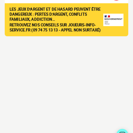
LES JEUX D'ARGENT ET DE HASARD PEUVENT ÊTRE
DANGEREUX : PERTES D'ARGENT, CONFLITS
FAMILIAUX, ADDICTION…
RETROUVEZ NOS CONSEILS SUR JOUEURS-INFO-
SERVICE.FR (09 74 75 13 13 - APPEL NON SURTAXÉ)