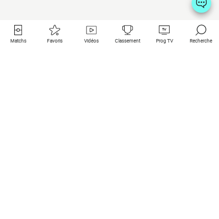
Matchs
Favoris
Vidéos
Classement
Prog TV
Recherche
Liens utiles
Clubs à la une
Tous les matchs
PSG
Matchs en live
Bayern Munich
Derniers résultats
Real Madrid
Matchs à venir
Inter
Match en streaming
Juventus
Contact
Manchester City
Mentions légales
Manchester United
Les amis de Foot Direct
Liverpool
Les guides de Foot Direct