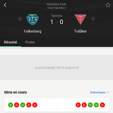
Amicaux Club
Club Friendlies 3
Terminé
1
0
-
Falkenberg
Tvååker
Résumé
Prono
LA SUITE APRÈS CETTE PUBLICITÉ
Série en cours
Statistiques
V
D
V
D
D
D
D
V
V
D