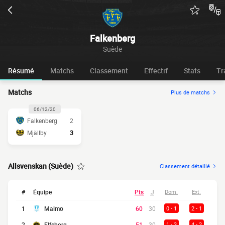
Falkenberg
Suède
Résumé
Matchs
Classement
Effectif
Stats
Tr
Matchs
Plus de matchs
06/12/20
Falkenberg
2
Mjällby
3
Allsvenskan (Suède)
Classement détaillé
#
Équipe
Pts
J
Dom.
Ext.
1
Malmö
60
30
0 - 1
2 - 1
2
Elfsborg
51
30
1 - 3
4 - 2