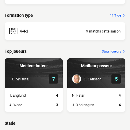
Formation type
11 Type
4-4-2
9 matchs cette saison
Top joueurs
Stats joueurs
Meilleur buteur
Meilleur passeur
7
5
E. Sylisufaj
C. Carlsson
T. Englund
4
N. Peter
4
A. Wede
3
J. Björkengren
4
Stade