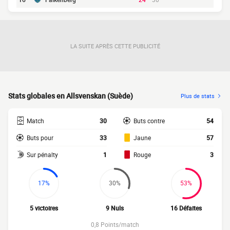
LA SUITE APRÈS CETTE PUBLICITÉ
Stats globales en Allsvenskan (Suède)
Plus de stats
Match
30
Buts contre
54
Buts pour
33
Jaune
57
Sur pénalty
1
Rouge
3
17%
30%
53%
5 victoires
9 Nuls
16 Défaites
0,8 Points/match