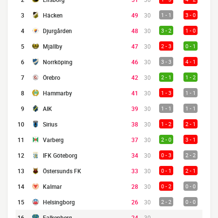
3
Häcken
49
30
1 - 1
3 - 0
4
Djurgården
48
30
3 - 2
1 - 0
5
Mjällby
47
30
2 - 3
0 - 1
6
Norrköping
46
30
3 - 3
4 - 1
7
Örebro
42
30
2 - 1
1 - 2
8
Hammarby
41
30
1 - 3
1 - 1
9
AIK
39
30
1 - 1
1 - 1
10
Sirius
38
30
1 - 2
2 - 1
11
Varberg
37
30
2 - 0
3 - 1
12
IFK Göteborg
34
30
0 - 3
2 - 2
13
Östersunds FK
33
30
0 - 1
2 - 1
14
Kalmar
28
30
0 - 2
0 - 0
15
Helsingborg
26
30
2 - 2
0 - 0
16
Falkenberg
24
30