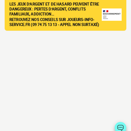
LES JEUX D'ARGENT ET DE HASARD PEUVENT ÊTRE
DANGEREUX : PERTES D'ARGENT, CONFLITS
FAMILIAUX, ADDICTION…
RETROUVEZ NOS CONSEILS SUR JOUEURS-INFO-
SERVICE.FR (09 74 75 13 13 - APPEL NON SURTAXÉ)