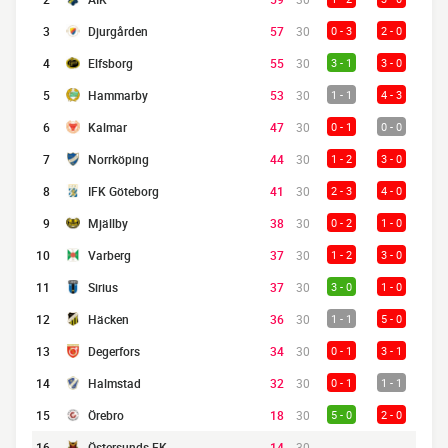
3
Djurgården
57
30
0 - 3
2 - 0
4
Elfsborg
55
30
3 - 1
3 - 0
5
Hammarby
53
30
1 - 1
4 - 3
6
Kalmar
47
30
0 - 1
0 - 0
7
Norrköping
44
30
1 - 2
3 - 0
8
IFK Göteborg
41
30
2 - 3
4 - 0
9
Mjällby
38
30
0 - 2
1 - 0
10
Varberg
37
30
1 - 2
3 - 0
11
Sirius
37
30
3 - 0
1 - 0
12
Häcken
36
30
1 - 1
5 - 0
13
Degerfors
34
30
0 - 1
3 - 1
14
Halmstad
32
30
0 - 1
1 - 1
15
Örebro
18
30
5 - 0
2 - 0
16
Östersunds FK
14
30