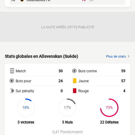
LA SUITE APRÈS CETTE PUBLICITÉ
Stats globales en Allsvenskan (Suède)
Plus de stats
Match
30
Buts contre
59
Buts pour
24
Jaune
57
Sur pénalty
0
Rouge
4
10%
17%
73%
3 victoires
5 Nuls
22 Défaites
0,47 Points/match