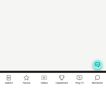
Matchs
Favoris
Vidéos
Classement
Prog TV
Recherche
Liens utiles
Clubs à la une
Tous les matchs
PSG
Matchs en live
Bayern Munich