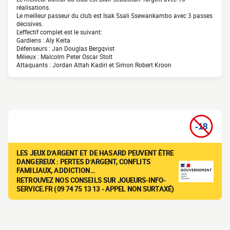
réalisations.
Le meilleur passeur du club est Isak Ssali Ssewankambo avec 3 passes
décisives.
L'effectif complet est le suivant:
Gardiens : Aly Keita
Défenseurs : Jan Douglas Bergqvist
Milieux : Malcolm Peter Oscar Stolt
Attaquants : Jordan Attah Kadiri et Simon Robert Kroon
LES JEUX D'ARGENT ET DE HASARD PEUVENT ÊTRE
DANGEREUX : PERTES D'ARGENT, CONFLITS
FAMILIAUX, ADDICTION…
RETROUVEZ NOS CONSEILS SUR JOUEURS-INFO-
SERVICE.FR (09 74 75 13 13 - APPEL NON SURTAXÉ)