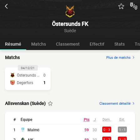
Östersunds FK
Suède
Résumé
Matchs
Classement
Effectif
Stats
Tr
Matchs
Plus de matchs
04/12/21
Östersunds FK
0
Degerfors
1
Allsvenskan (Suède)
Classement détaillé
#
Équipe
Pts
J
Dom.
Ext.
1
Malmö
59
30
0 - 3
1 - 1
2
AIK
59
30
1 - 2
3 - 0