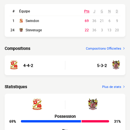
#
Équipe
Pts
J
G
N
D
1
Swindon
69
36
21
6
9
24
Stevenage
22
36
3
13
20
Compositions
Compositions Officielles
4-4-2
5-3-2
Statistiques
Plus de stats
Possession
69%
31%