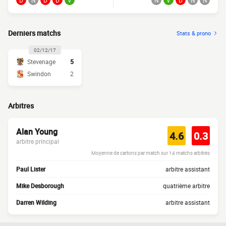
D
N
D
D
V
N
V
D
N
N
Derniers matchs
Stats & prono
02/12/17
Stevenage
5
Swindon
2
Arbitres
Alan Young
4.6
0.3
arbitre principal
Moyenne de cartons par match sur 14 matchs arbitrés
Paul Lister
arbitre assistant
Mike Desborough
quatrième arbitre
Darren Wilding
arbitre assistant