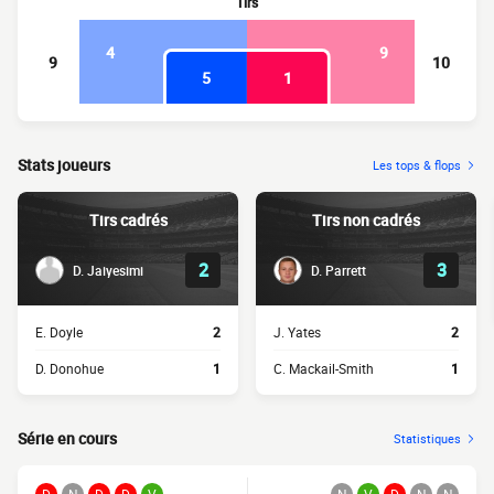
Tirs
4
9
9
10
5
1
Stats joueurs
Les tops & flops
Tirs cadrés
Tirs non cadrés
2
3
D. Jaiyesimi
D. Parrett
E. Doyle
2
J. Yates
2
D. Donohue
1
C. Mackail-Smith
1
Série en cours
Statistiques