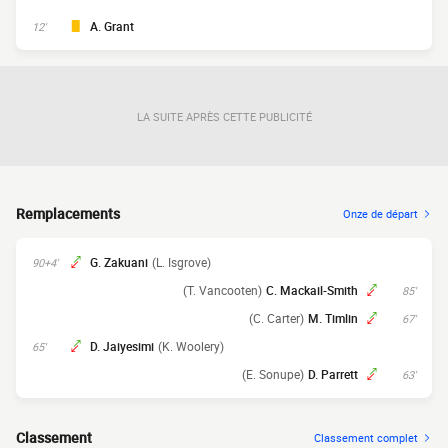
A. Grant
12'
LA SUITE APRÈS CETTE PUBLICITÉ
Remplacements
Onze de départ
G. Zakuani
(L. Isgrove)
90+4'
(T. Vancooten)
C. Mackail-Smith
85'
(C. Carter)
M. Timlin
67'
D. Jaiyesimi
(K. Woolery)
65'
(E. Sonupe)
D. Parrett
63'
Classement
Classement complet