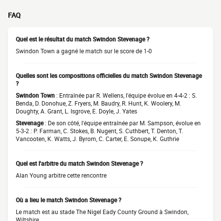
FAQ
Quel est le résultat du match Swindon Stevenage ?
Swindon Town a gagné le match sur le score de 1-0
Quelles sont les compositions officielles du match Swindon Stevenage
?
Swindon Town
: Entraînée par R. Wellens, l'équipe évolue en 4-4-2 : S.
Benda, D. Donohue, Z. Fryers, M. Baudry, R. Hunt, K. Woolery, M.
Doughty, A. Grant, L. Isgrove, E. Doyle, J. Yates
Stevenage
: De son côté, l'équipe entraînée par M. Sampson, évolue en
5-3-2 : P. Farman, C. Stokes, B. Nugent, S. Cuthbert, T. Denton, T.
Vancooten, K. Watts, J. Byrom, C. Carter, E. Sonupe, K. Guthrie
Quel est l'arbitre du match Swindon Stevenage ?
Alan Young arbitre cette rencontre
Où a lieu le match Swindon Stevenage ?
Le match est au stade The Nigel Eady County Ground à Swindon,
Wiltshire