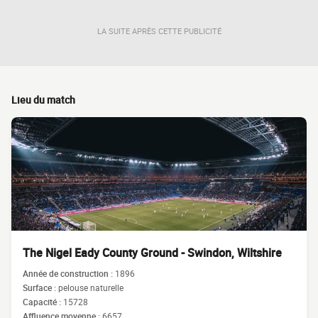
LA SUITE APRÈS CETTE PUBLICITÉ
Lieu du match
The Nigel Eady County Ground - Swindon, Wiltshire
Année de construction :
1896
Surface :
pelouse naturelle
Capacité :
15728
Affluence moyenne :
6657