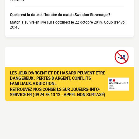
Quelle est la date et l'horaire du match Swindon Stevenage ?
Match à suivre en live sur Footdirect le 22 octobre 2019, Coup d'envoi
20:45
LES JEUX D'ARGENT ET DE HASARD PEUVENT ÊTRE
DANGEREUX : PERTES D'ARGENT, CONFLITS
FAMILIAUX, ADDICTION…
RETROUVEZ NOS CONSEILS SUR JOUEURS-INFO-
SERVICE.FR (09 74 75 13 13 - APPEL NON SURTAXÉ)