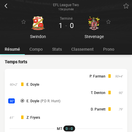
EFL League Two
15e journée
Terminé
1
0
-
Swindon
Stevenage
Résumé
Compo
Stats
Classement
Prono
Temps forts
P. Farman
90+4'
E. Doyle
90+2'
T. Denton
90'
E. Doyle
(P.D R. Hunt)
90'
D. Parrett
79'
Z. Fryers
61'
MT
0 - 0