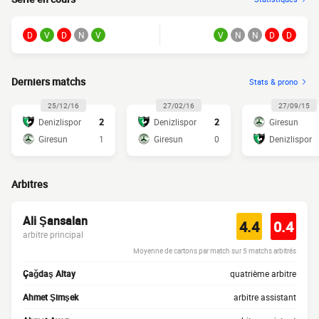
D
V
D
N
V
V
N
N
D
D
Derniers matchs
Stats & prono
25/12/16
27/02/16
27/09/15
Denizlispor
2
Denizlispor
2
Giresun
Giresun
1
Giresun
0
Denizlispor
Arbitres
Ali Şansalan
4.4
0.4
arbitre principal
Moyenne de cartons par match sur 5 matchs arbitrés
Çağdaş Altay
quatrième arbitre
Ahmet Şimşek
arbitre assistant