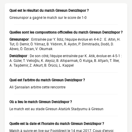
Quel est le résultat du match Giresun Denizlispor ?
Giresunspor a gagné le match sur le score de 1-0
Quelles sont les compositions officielles du match Giresun Denizlispor ?
Giresunspor
: Entraînée par Y. İldiz, l'équipe évolue en 4-4-2 : E. Altın, H.
Tut, O. Demir, Ö. Yılmaz, B. Yıldırım, R. Aydın, P. Dimitriadis, Dodô, D.
Abwo, Ö. Özcan, V. Okumak
Denizlispor
: De son côté, l'équipe entraînée par K. Atik, évolue en 4-5-1 :
A. Güler, T. Velioğlu, K. Akyüz, B. Altıparmak, Ö. Kulga, B. Afşarlı, T. İlter,
A. Taşdemir, Z. Alkurt, B. Örücü, L. Kappel
Quel est l'arbitre du match Giresun Denizlispor ?
Ali Şansalan arbitre cette rencontre
Où a lieu le match Giresun Denizlispor ?
Le match est au stade Giresun Atatürk Stadyumu à Giresun
Quelle est la date et l'horaire du match Giresun Denizlispor ?
Match à suivre en live sur Footdirect le 14 mai 2017, Coup d'envoi