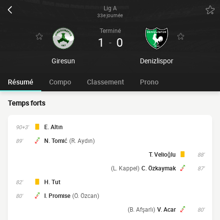
Lig A
33e journée
Terminé
1
0
-
Giresun
Denizlispor
Résumé
Compo
Classement
Prono
Temps forts
E. Altın
90+3'
N. Tomić
(R. Aydın)
89'
T. Velioğlu
88'
(L. Kappel)
C. Özkaymak
87'
H. Tut
82'
I. Promise
(Ö. Özcan)
80'
(B. Afşarlı)
V. Acar
80'