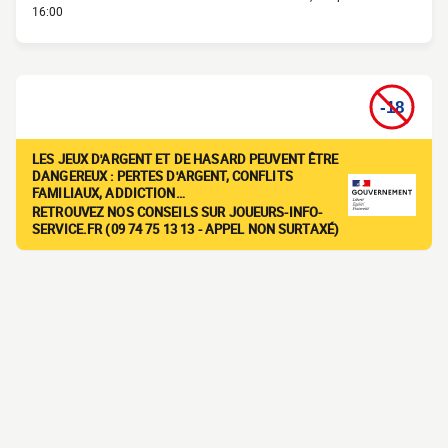
16:00
LES JEUX D'ARGENT ET DE HASARD PEUVENT ÊTRE
DANGEREUX : PERTES D'ARGENT, CONFLITS
FAMILIAUX, ADDICTION…
RETROUVEZ NOS CONSEILS SUR JOUEURS-INFO-
SERVICE.FR (09 74 75 13 13 - APPEL NON SURTAXÉ)