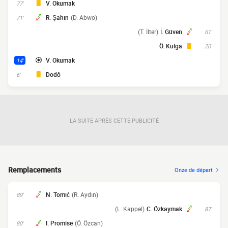
V. Okumak
77'
R. Şahin
(D. Abwo)
71'
(T. İlter)
İ. Güven
61'
Ö. Kulga
20'
V. Okumak
14'
Dodô
6'
LA SUITE APRÈS CETTE PUBLICITÉ
Remplacements
Onze de départ
N. Tomić
(R. Aydın)
89'
(L. Kappel)
C. Özkaymak
87'
I. Promise
(Ö. Özcan)
80'