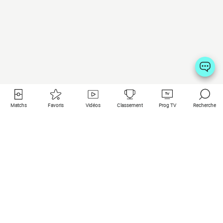
Matchs
Favoris
Vidéos
Classement
Prog TV
Recherche
Liens utiles
Clubs à la une
Tous les matchs
PSG
Matchs en live
Bayern Munich
Derniers résultats
Real Madrid