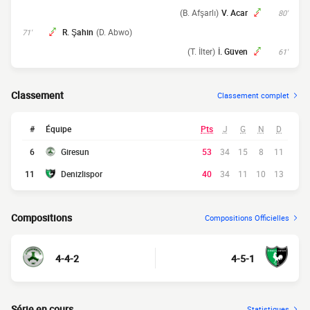
(B. Afşarlı)
V. Acar
80'
R. Şahin
(D. Abwo)
71'
(T. İlter)
İ. Güven
61'
Classement
Classement complet
#
Équipe
Pts
J
G
N
D
6
Giresun
53
34
15
8
11
11
Denizlispor
40
34
11
10
13
Compositions
Compositions Officielles
4-4-2
4-5-1
Série en cours
Statistiques