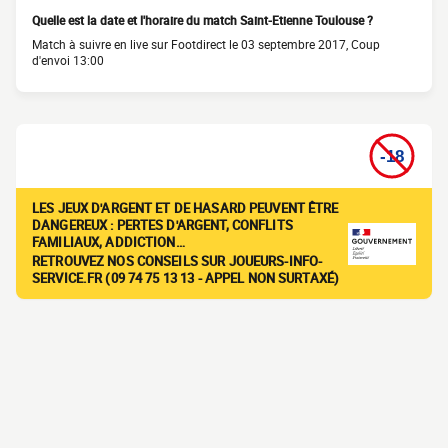
Quelle est la date et l'horaire du match Saint-Etienne Toulouse ?
Match à suivre en live sur Footdirect le 03 septembre 2017, Coup
d'envoi 13:00
LES JEUX D'ARGENT ET DE HASARD PEUVENT ÊTRE
DANGEREUX : PERTES D'ARGENT, CONFLITS
FAMILIAUX, ADDICTION…
RETROUVEZ NOS CONSEILS SUR JOUEURS-INFO-
SERVICE.FR (09 74 75 13 13 - APPEL NON SURTAXÉ)