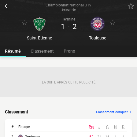
Championnat National U19
3e journée
Terminé
1
2
-
Saint-Etienne
Toulouse
Résumé
Classement
Prono
LA SUITE APRÈS CETTE PUBLICITÉ
Classement
Classement complet
#
Équipe
Pts
J
G
N
D
2
Toulouse
52
24
16
4
4