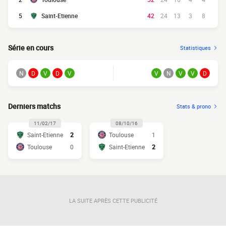
5
Saint-Etienne
42
24
13
3
8
Série en cours
Statistiques
N
D
V
D
V
V
N
V
V
D
Derniers matchs
Stats & prono
11/02/17
08/10/16
Saint-Etienne
2
Toulouse
1
Toulouse
0
Saint-Etienne
2
LA SUITE APRÈS CETTE PUBLICITÉ