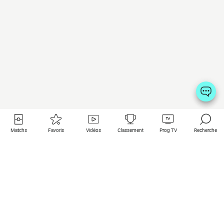
Matchs
Favoris
Vidéos
Classement
Prog TV
Recherche
Liens utiles
Clubs à la une
Tous les matchs
PSG