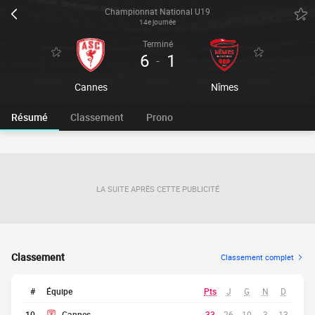
Championnat National U19
14e journée
Terminé
6
1
-
Cannes
Nîmes
Résumé
Classement
Prono
LA SUITE APRÈS CETTE PUBLICITÉ
Classement
Classement complet
#
Équipe
Pts
J
G
N
D
10
Cannes
33
26
10
3
13