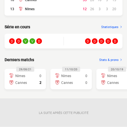
13
Nîmes
12
26
3
3
20
Série en cours
Statistiques
D
D
V
V
D
D
D
D
D
D
Derniers matchs
Stats & prono
29/08/21
11/10/20
20/10/19
Nîmes
0
Nîmes
0
Nîmes
Cannes
2
Cannes
0
Cannes
LA SUITE APRÈS CETTE PUBLICITÉ