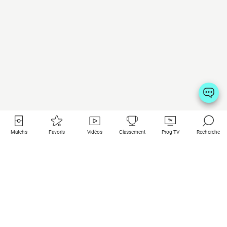
Matchs
Favoris
Vidéos
Classement
Prog TV
Recherche
Liens utiles
Clubs à la une
Tous les matchs
PSG