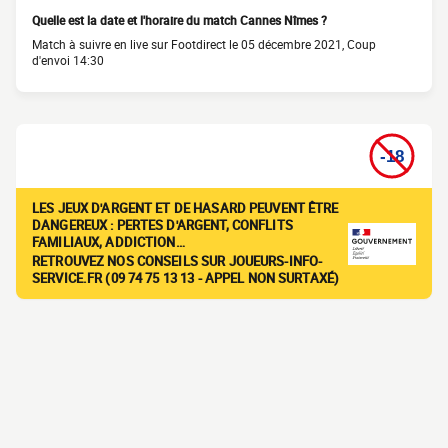
Quelle est la date et l'horaire du match Cannes Nîmes ?
Match à suivre en live sur Footdirect le 05 décembre 2021, Coup
d'envoi 14:30
LES JEUX D'ARGENT ET DE HASARD PEUVENT ÊTRE
DANGEREUX : PERTES D'ARGENT, CONFLITS
FAMILIAUX, ADDICTION…
RETROUVEZ NOS CONSEILS SUR JOUEURS-INFO-
SERVICE.FR (09 74 75 13 13 - APPEL NON SURTAXÉ)