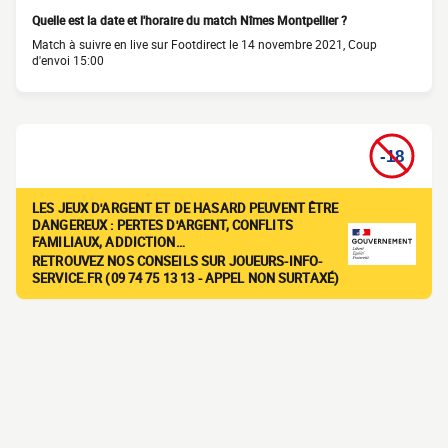
Quelle est la date et l'horaire du match Nîmes Montpellier ?
Match à suivre en live sur Footdirect le 14 novembre 2021, Coup
d'envoi 15:00
LES JEUX D'ARGENT ET DE HASARD PEUVENT ÊTRE
DANGEREUX : PERTES D'ARGENT, CONFLITS
FAMILIAUX, ADDICTION…
RETROUVEZ NOS CONSEILS SUR JOUEURS-INFO-
SERVICE.FR (09 74 75 13 13 - APPEL NON SURTAXÉ)