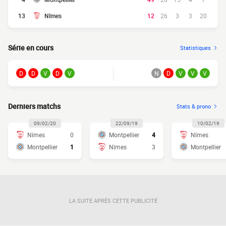
13
Nîmes
12
26
3
3
20
Série en cours
Statistiques
D
D
V
D
V
N
D
V
V
V
Derniers matchs
Stats & prono
09/02/20
22/09/19
10/02/19
Nîmes
0
Montpellier
4
Nîmes
Montpellier
1
Nîmes
3
Montpellier
LA SUITE APRÈS CETTE PUBLICITÉ