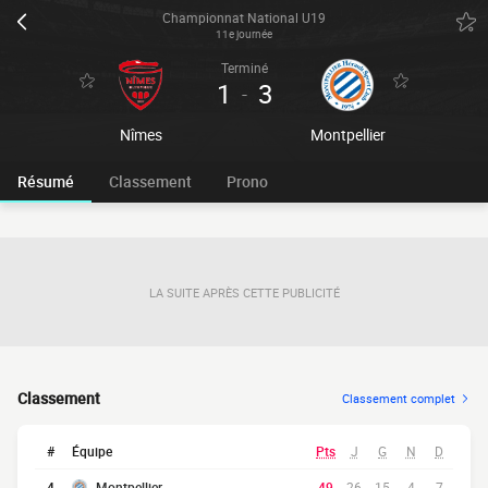
Championnat National U19
11e journée
Terminé
1
3
-
Nîmes
Montpellier
Résumé
Classement
Prono
LA SUITE APRÈS CETTE PUBLICITÉ
Classement
Classement complet
#
Équipe
Pts
J
G
N
D
4
Montpellier
49
26
15
4
7