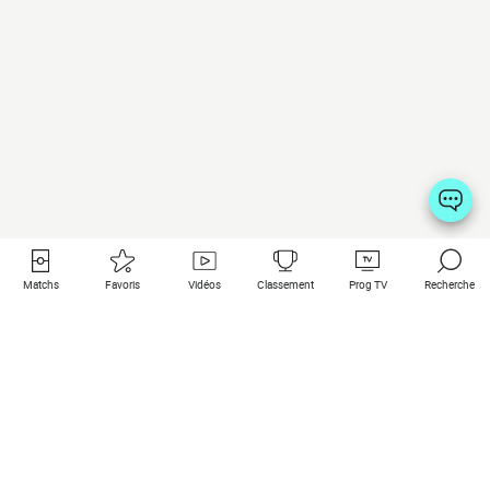
Matchs
Favoris
Vidéos
Classement
Prog TV
Recherche
Liens utiles
Clubs à la une
Tous les matchs
PSG