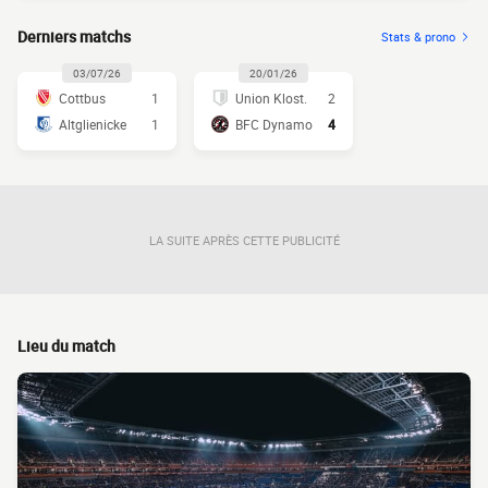
Derniers matchs
Stats & prono
03/07/26
20/01/26
Cottbus
1
Union Klost.
2
Altglienicke
1
BFC Dynamo
4
LA SUITE APRÈS CETTE PUBLICITÉ
Lieu du match