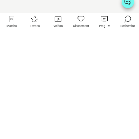
Matchs
Favoris
Vidéos
Classement
Prog TV
Recherche
Liens utiles
Clubs à la une
Tous les matchs
PSG
Matchs en live
Bayern Munich
Derniers résultats
Real Madrid
Matchs à venir
Inter
Match en streaming
Juventus
Contact
Manchester City
Mentions légales
Manchester United
Les amis de Foot Direct
Liverpool
Les guides de Foot Direct