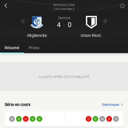
Amicaux Club
Club Friendlies 3
Terminé
4
0
-
Altglienicke
Union Klost.
Résumé
Prono
LA SUITE APRÈS CETTE PUBLICITÉ
Série en cours
Statistiques
N
V
D
V
V
D
V
N
D
N