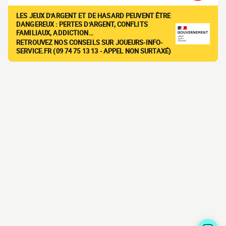
LES JEUX D'ARGENT ET DE HASARD PEUVENT ÊTRE
DANGEREUX : PERTES D'ARGENT, CONFLITS
FAMILIAUX, ADDICTION…
RETROUVEZ NOS CONSEILS SUR JOUEURS-INFO-
SERVICE.FR (09 74 75 13 13 - APPEL NON SURTAXÉ)