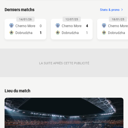
Derniers matchs
Stats & prono
14/01/26
12/07/25
18/01/25
Cherno More
0
Cherno More
4
Cherno More
Dobrudzha
1
Dobrudzha
1
Dobrudzha
LA SUITE APRÈS CETTE PUBLICITÉ
Lieu du match