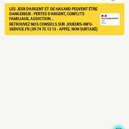
LES JEUX D'ARGENT ET DE HASARD PEUVENT ÊTRE
DANGEREUX : PERTES D'ARGENT, CONFLITS
FAMILIAUX, ADDICTION…
RETROUVEZ NOS CONSEILS SUR JOUEURS-INFO-
SERVICE.FR (09 74 75 13 13 - APPEL NON SURTAXÉ)