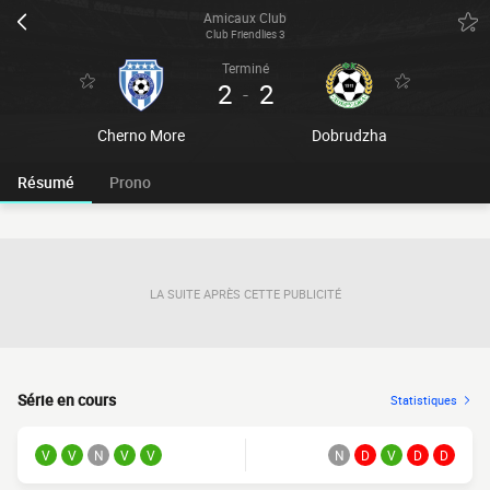
Amicaux Club
Club Friendlies 3
Terminé
2
2
-
Cherno More
Dobrudzha
Résumé
Prono
LA SUITE APRÈS CETTE PUBLICITÉ
Série en cours
Statistiques
V
V
N
V
V
N
D
V
D
D