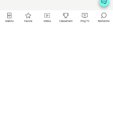
Matchs
Favoris
Vidéos
Classement
Prog TV
Recherche
Liens utiles
Clubs à la une
Tous les matchs
PSG
Matchs en live
Bayern Munich
Derniers résultats
Real Madrid
Matchs à venir
Inter
Match en streaming
Juventus
Contact
Manchester City
Mentions légales
Manchester United
Les amis de Foot Direct
Liverpool
Les guides de Foot Direct