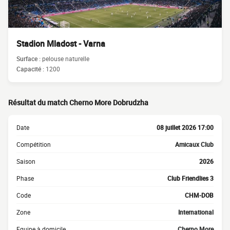
Stadion Mladost - Varna
Surface :
pelouse naturelle
Capacité :
1200
Résultat du match Cherno More Dobrudzha
Date
08 juillet 2026 17:00
Compétition
Amicaux Club
Saison
2026
Phase
Club Friendlies 3
Code
CHM-DOB
Zone
International
Equipe à domicile
Cherno More