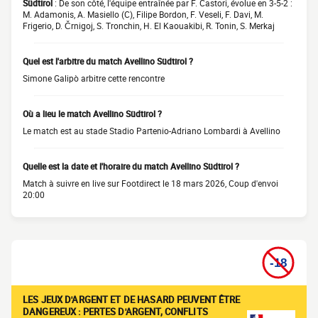
Südtirol
: De son côté, l'équipe entraînée par F. Castori, évolue en 3-5-2 :
M. Adamonis, A. Masiello (C), Filipe Bordon, F. Veseli, F. Davi, M.
Frigerio, D. Črnigoj, S. Tronchin, H. El Kaouakibi, R. Tonin, S. Merkaj
Quel est l'arbitre du match Avellino Südtirol ?
Simone Galipò arbitre cette rencontre
Où a lieu le match Avellino Südtirol ?
Le match est au stade Stadio Partenio-Adriano Lombardi à Avellino
Quelle est la date et l'horaire du match Avellino Südtirol ?
Match à suivre en live sur Footdirect le 18 mars 2026, Coup d'envoi
20:00
LES JEUX D'ARGENT ET DE HASARD PEUVENT ÊTRE
DANGEREUX : PERTES D'ARGENT, CONFLITS