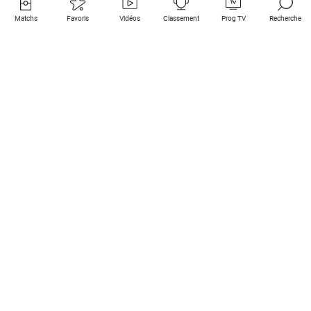
Matchs
Favoris
Vidéos
Classement
Prog TV
Recherche
Liens utiles
Clubs à la une
Tous les matchs
PSG
Matchs en live
Bayern Munich
Derniers résultats
Real Madrid
Matchs à venir
Inter
Match en streaming
Juventus
Contact
Manchester City
Mentions légales
Manchester United
Les amis de Foot Direct
Liverpool
Les guides de Foot Direct