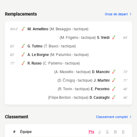
Remplacements
Onze de départ
M. Armellino
(M. Besaggio - tactique)
90+3'
(M. Frigerio - tactique)
S. Verdi
84'
G. Tutino
(T. Biasci - tactique)
82'
A. Le Borgne
(M. Palumbo - tactique)
82'
R. Russo
(C. Patierno - tactique)
77'
(A. Masiello - tactique)
D. Mancini
73'
(D. Črnigoj - tactique)
J. Martini
71'
(R. Tonin - tactique)
E. Pecorino
46'
(Filipe Bordon - tactique)
D. Casiraghi
46'
Classement
Classement complet
#
Équipe
Pts
J
G
N
D