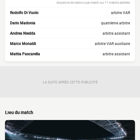
Moyenne de cartons par match sur 17 matchs arbitrés
Rodolfo Di Vuolo
arbitre VAR
Dario Madonia
quatrième arbitre
Andrea Niedda
arbitre assistant
Marco Monaldi
arbitre VAR auxiliaire
Mattia Pascarella
arbitre assistant
LA SUITE APRÈS CETTE PUBLICITÉ
Lieu du match