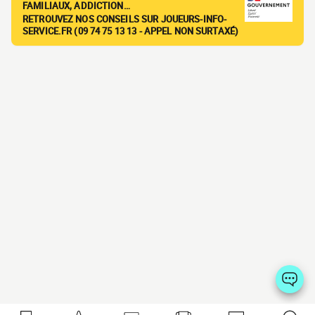
FAMILIAUX, ADDICTION…
RETROUVEZ NOS CONSEILS SUR JOUEURS-INFO-
SERVICE.FR (09 74 75 13 13 - APPEL NON SURTAXÉ)