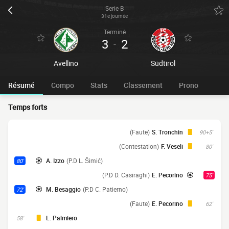
Serie B
31e journée
Terminé
3
2
-
Avellino
Südtirol
Résumé
Compo
Stats
Classement
Prono
Temps forts
(Faute)
S. Tronchin
90+5'
(Contestation)
F. Veseli
80'
A. Izzo
(P.D L. Šimić)
80'
(P.D D. Casiraghi)
E. Pecorino
75'
M. Besaggio
(P.D C. Patierno)
72'
(Faute)
E. Pecorino
62'
L. Palmiero
58'