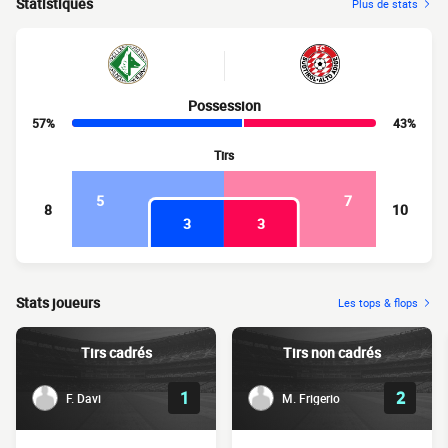
Statistiques
Plus de stats
Possession
57%
43%
Tirs
5
7
8
10
3
3
Stats joueurs
Les tops & flops
Tirs cadrés
Tirs non cadrés
1
2
F. Davi
M. Frigerio