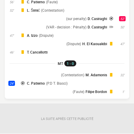
C. Patierno
(Faute)
56'
L. Šimić
(Contestation)
52'
(sur penalty)
D. Casiraghi
52'
(VAR - decision : Pénalty)
D. Casiraghi
50'
A. Izzo
(Dispute)
47'
(Dispute)
H. El Kaouakibi
47'
T. Cancellotti
46'
MT
1 - 0
(Contestation)
M. Adamonis
32'
C. Patierno
(P.D T. Biasci)
24'
(Faute)
Filipe Bordon
1'
LA SUITE APRÈS CETTE PUBLICITÉ