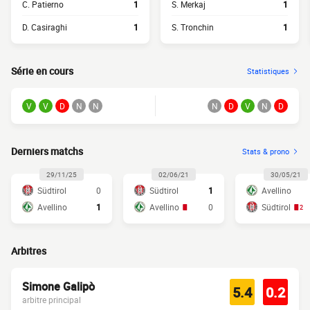
C. Patierno
1
S. Merkaj
1
D. Casiraghi
1
S. Tronchin
1
Série en cours
Statistiques
V
V
D
N
N
N
D
V
N
D
Derniers matchs
Stats & prono
29/11/25
02/06/21
30/05/21
Südtirol
0
Südtirol
1
Avellino
Avellino
1
Avellino
0
Südtirol
2
Arbitres
Simone Galipò
5.4
0.2
arbitre principal