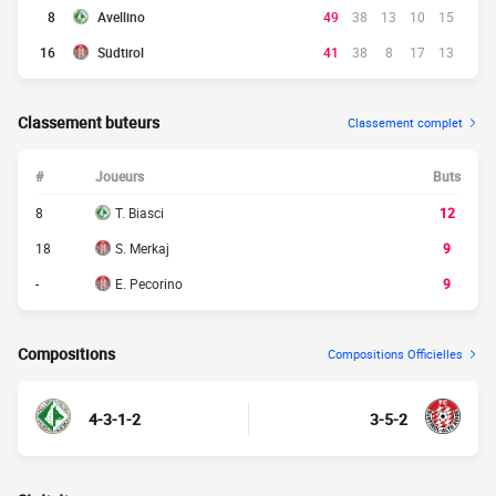
8
Avellino
49
38
13
10
15
16
Südtirol
41
38
8
17
13
Classement buteurs
Classement complet
#
Joueurs
Buts
8
T. Biasci
12
18
S. Merkaj
9
-
E. Pecorino
9
Compositions
Compositions Officielles
4-3-1-2
3-5-2