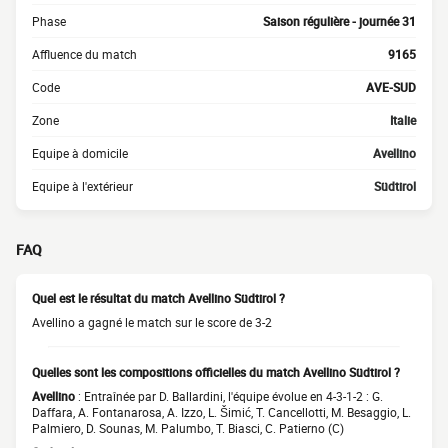
Phase
Saison régulière - journée 31
Affluence du match
9165
Code
AVE-SUD
Zone
Italie
Equipe à domicile
Avellino
Equipe à l'extérieur
Südtirol
FAQ
Quel est le résultat du match Avellino Südtirol ?
Avellino a gagné le match sur le score de 3-2
Quelles sont les compositions officielles du match Avellino Südtirol ?
Avellino
: Entraînée par D. Ballardini, l'équipe évolue en 4-3-1-2 : G.
Daffara, A. Fontanarosa, A. Izzo, L. Šimić, T. Cancellotti, M. Besaggio, L.
Palmiero, D. Sounas, M. Palumbo, T. Biasci, C. Patierno (C)