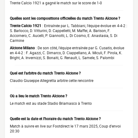
Trente Calcio 1921 a gagné le match sur le score de 1-0
Quelles sont les compositions officielles du match Trento Alcione ?
Trente Calcio 1921
: Entraînée par L. Tabbiani, l'équipe évolue en 4-4-2 :
S. Barlocco, D. Vitturini, D. Cappelletti, M. Maffei, A. Barison, F.
Accornero, C. Aucelli, P. Giannotti, L. Di Cosmo, E. Anastasia, S. Di
Carmine
Alcione Milano
: De son côté, l'équipe entraînée par G. Cusatis, évolue
en 4-4-2 : F. Agazzi, C. Dimarco, D. Ciappellano, A. Miculi, F. Pirola, K.
Bright, A. Invernizzi, S. Bonaiti, G. Renault, L. Samele, S. Palombi
Quel est l'arbitre du match Trento Alcione ?
Claudio Giuseppe Allegretta arbitre cette rencontre
Où a lieu le match Trento Alcione ?
Le match est au stade Stadio Briamasco à Trento
Quelle est la date et l'horaire du match Trento Alcione ?
Match à suivre en live sur Footdirect le 17 mars 2025, Coup d'envoi
20:30