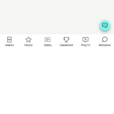
Matchs
Favoris
Vidéos
Classement
Prog TV
Recherche
Liens utiles
Clubs à la une
Tous les matchs
PSG
Matchs en live
Bayern Munich
Derniers résultats
Real Madrid
Matchs à venir
Inter
Match en streaming
Juventus