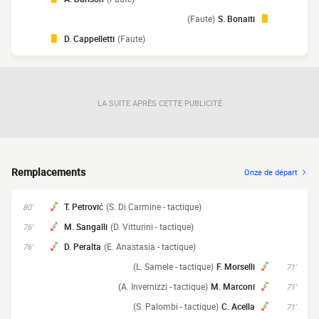
(Faute)
S. Bonaiti
D. Cappelletti
(Faute)
LA SUITE APRÈS CETTE PUBLICITÉ
Remplacements
Onze de départ
T. Petrović
(S. Di Carmine - tactique)
80'
M. Sangalli
(D. Vitturini - tactique)
76'
D. Peralta
(E. Anastasia - tactique)
76'
(L. Samele - tactique)
F. Morselli
71'
(A. Invernizzi - tactique)
M. Marconi
71'
(S. Palombi - tactique)
C. Acella
71'