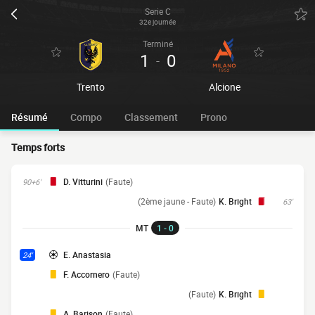
Serie C
32e journée
Terminé
1
0
-
Trento
Alcione
Résumé
Compo
Classement
Prono
Temps forts
D. Vitturini
(Faute)
90+6'
(2ème jaune - Faute)
K. Bright
63'
MT
1 - 0
E. Anastasia
24'
F. Accornero
(Faute)
(Faute)
K. Bright
A. Barison
(Faute)