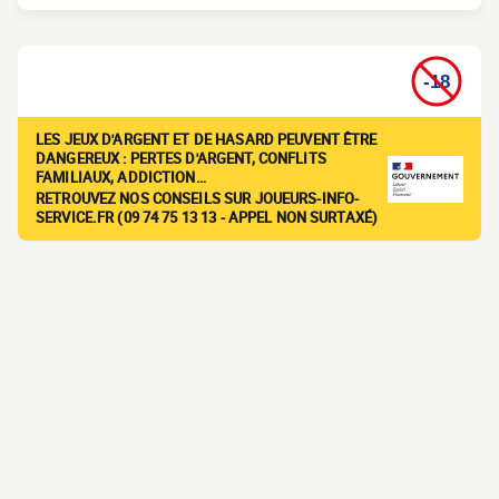
LES JEUX D'ARGENT ET DE HASARD PEUVENT ÊTRE
DANGEREUX : PERTES D'ARGENT, CONFLITS
FAMILIAUX, ADDICTION…
RETROUVEZ NOS CONSEILS SUR JOUEURS-INFO-
SERVICE.FR (09 74 75 13 13 - APPEL NON SURTAXÉ)