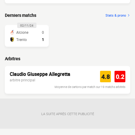
Derniers matchs
Stats & prono
02/11/24
Alcione
0
Trento
1
Arbitres
Claudio Giuseppe Allegretta
4.8
0.2
arbitre principal
Moyenne de cartons par match sur 19 matchs arbitrés
LA SUITE APRÈS CETTE PUBLICITÉ