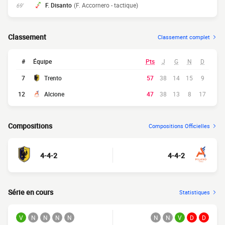
F. Disanto
(F. Accornero - tactique)
69'
Classement
Classement complet
#
Équipe
Pts
J
G
N
D
7
Trento
57
38
14
15
9
12
Alcione
47
38
13
8
17
Compositions
Compositions Officielles
4-4-2
4-4-2
Série en cours
Statistiques
V
N
N
N
N
N
N
V
D
D