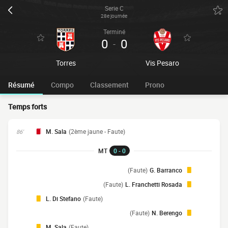
Serie C
28e journée
Terminé
0
0
-
Torres
Vis Pesaro
Résumé
Compo
Classement
Prono
Temps forts
M. Sala
(2ème jaune - Faute)
86'
MT
0 - 0
(Faute)
G. Barranco
(Faute)
L. Franchetti Rosada
L. Di Stefano
(Faute)
(Faute)
N. Berengo
M. Sala
(Faute)