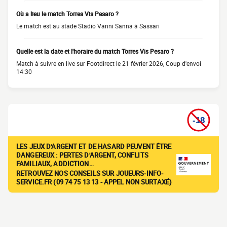
Où a lieu le match Torres Vis Pesaro ?
Le match est au stade Stadio Vanni Sanna à Sassari
Quelle est la date et l'horaire du match Torres Vis Pesaro ?
Match à suivre en live sur Footdirect le 21 février 2026, Coup d'envoi
14:30
LES JEUX D'ARGENT ET DE HASARD PEUVENT ÊTRE
DANGEREUX : PERTES D'ARGENT, CONFLITS
FAMILIAUX, ADDICTION…
RETROUVEZ NOS CONSEILS SUR JOUEURS-INFO-
SERVICE.FR (09 74 75 13 13 - APPEL NON SURTAXÉ)