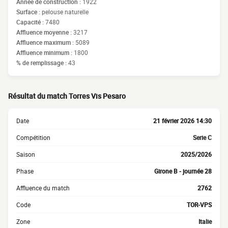
Année de construction :
1922
Surface :
pelouse naturelle
Capacité :
7480
Affluence moyenne :
3217
Affluence maximum :
5089
Affluence minimum :
1800
% de remplissage :
43
Résultat du match Torres Vis Pesaro
Date
21 février 2026 14:30
Compétition
Serie C
Saison
2025/2026
Phase
Girone B - journée 28
Affluence du match
2762
Code
TOR-VPS
Zone
Italie