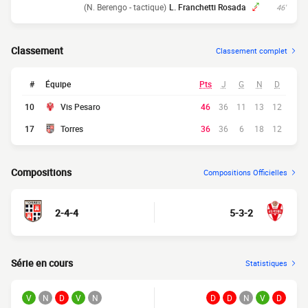
(N. Berengo - tactique)
L. Franchetti Rosada
46'
Classement
Classement complet
#
Équipe
Pts
J
G
N
D
10
Vis Pesaro
46
36
11
13
12
17
Torres
36
36
6
18
12
Compositions
Compositions Officielles
2-4-4
5-3-2
Série en cours
Statistiques
V
N
D
V
N
D
D
N
V
D