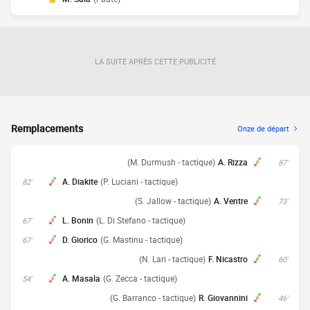
LA SUITE APRÈS CETTE PUBLICITÉ
Remplacements
Onze de départ
(M. Durmush - tactique)
A. Rizza
87'
A. Diakite
(P. Luciani - tactique)
82'
(S. Jallow - tactique)
A. Ventre
73'
L. Bonin
(L. Di Stefano - tactique)
67'
D. Giorico
(G. Mastinu - tactique)
67'
(N. Lari - tactique)
F. Nicastro
60'
A. Masala
(G. Zecca - tactique)
54'
(G. Barranco - tactique)
R. Giovannini
46'