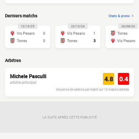
Derniers matchs
Stats & prono
12/10/25
22/12/24
26/08/24
Vis Pesaro
0
Vis Pesaro
1
Torres
Torres
0
Torres
3
Vis Pesaro
Arbitres
Michele Pasculli
4.8
0.4
arbitre principal
Moyenne de cartons par match sur 13 matchs arbitrés
LA SUITE APRÈS CETTE PUBLICITÉ