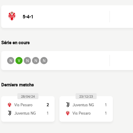
5-4-1
Série en cours
N
V
N
N
N
Derniers matchs
28/04/24
23/12/23
Vis Pesaro
2
Juventus NG
1
Juventus NG
1
Vis Pesaro
1