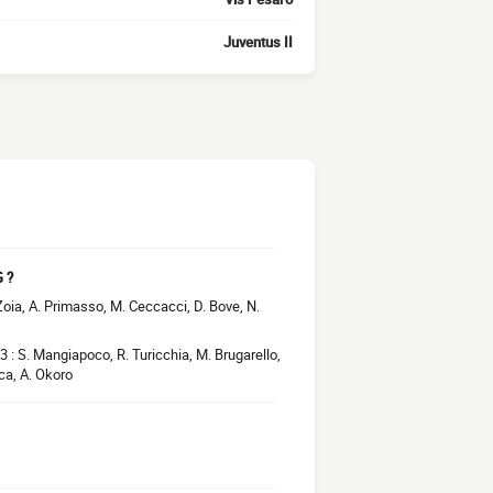
Juventus II
G ?
. Zoia, A. Primasso, M. Ceccacci, D. Bove, N.
3 : S. Mangiapoco, R. Turicchia, M. Brugarello,
ca, A. Okoro