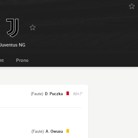
Juventus NG
nt
Prono
(Faute)
D. Puczka
90+7'
(Faute)
A. Owusu