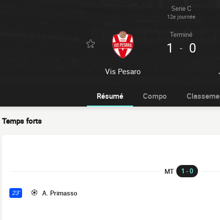
Serie C
12e journée
Terminé
1
0
-
Vis Pesaro
Résumé
Compo
Classeme
Temps forts
1 - 0
MT
A. Primasso
23'