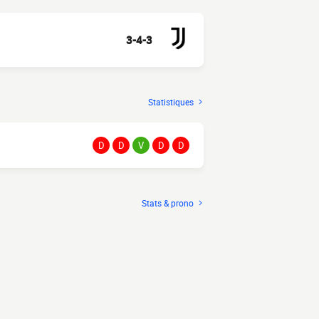
3-4-3
Statistiques
D
D
V
D
D
Stats & prono