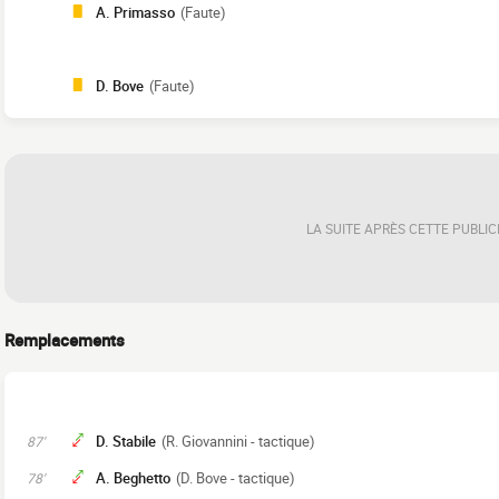
A. Primasso
(Faute)
D. Bove
(Faute)
LA SUITE APRÈS CETTE PUBLIC
Remplacements
D. Stabile
(R. Giovannini - tactique)
87'
A. Beghetto
(D. Bove - tactique)
78'