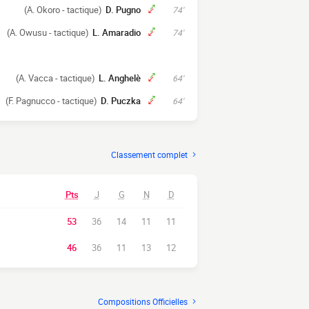
(A. Okoro - tactique)
D. Pugno
74'
(A. Owusu - tactique)
L. Amaradio
74'
(A. Vacca - tactique)
L. Anghelè
64'
(F. Pagnucco - tactique)
D. Puczka
64'
Classement complet
Pts
J
G
N
D
53
36
14
11
11
46
36
11
13
12
Compositions Officielles