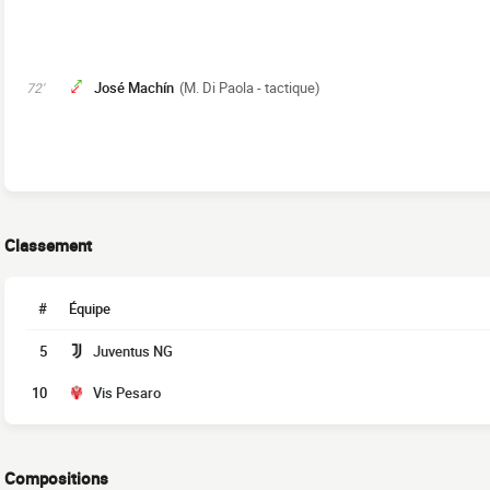
José Machín
(M. Di Paola - tactique)
72'
Classement
#
Équipe
5
Juventus NG
10
Vis Pesaro
Compositions