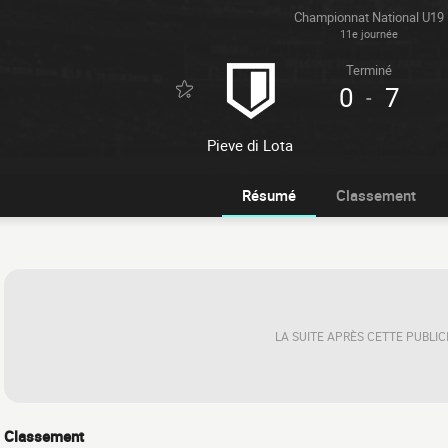
Championnat National U19
11e journée
Terminé
0
7
-
Pieve di Lota
Résumé
Classement
LA SUITE APRÈS CETTE PUBLIC
Classement