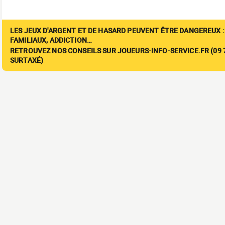
LES JEUX D'ARGENT ET DE HASARD PEUVENT ÊTRE DANGEREUX :
FAMILIAUX, ADDICTION…
RETROUVEZ NOS CONSEILS SUR JOUEURS-INFO-SERVICE.FR (09 7
SURTAXÉ)