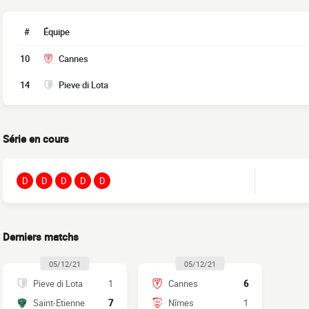
#
Équipe
10
Cannes
14
Pieve di Lota
Série en cours
D
D
D
D
D
Derniers matchs
05/12/21
05/12/21
Pieve di Lota
1
Cannes
6
Saint-Etienne
7
Nîmes
1