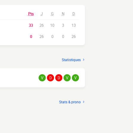
Pts
J
G
N
D
33
26
10
3
13
0
26
0
0
26
Statistiques
V
D
D
V
V
Stats & prono