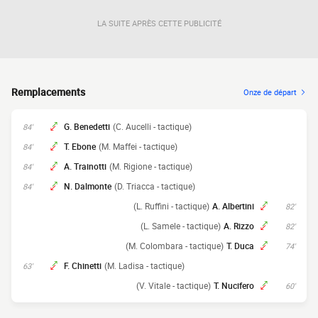
LA SUITE APRÈS CETTE PUBLICITÉ
Remplacements
Onze de départ
G. Benedetti
(C. Aucelli - tactique)
84'
T. Ebone
(M. Maffei - tactique)
84'
A. Trainotti
(M. Rigione - tactique)
84'
N. Dalmonte
(D. Triacca - tactique)
84'
(L. Ruffini - tactique)
A. Albertini
82'
(L. Samele - tactique)
A. Rizzo
82'
(M. Colombara - tactique)
T. Duca
74'
F. Chinetti
(M. Ladisa - tactique)
63'
(V. Vitale - tactique)
T. Nucifero
60'