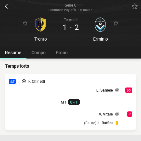
Serie C
Promotion Play-offs - 1st Round
Terminé
1
2
-
Trento
Erminio
Résumé
Compo
Prono
Temps forts
F. Chinetti
68'
L. Samele
65'
MT
0 - 1
V. Vitale
4'
(Faute)
L. Ruffini