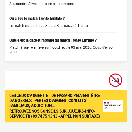
Alessandro Silvestri arbitre cette rencontre
Où a lieu le match Trento Erminio ?
Le match est au stade Stadio Briamasco à Trento
Quelle est la date et l'horaire du match Trento Erminio ?
Match à suivre en live sur Footdirect le 03 mai 2026, Coup d'envoi
20:00
LES JEUX D'ARGENT ET DE HASARD PEUVENT ÊTRE
DANGEREUX : PERTES D'ARGENT, CONFLITS
FAMILIAUX, ADDICTION…
RETROUVEZ NOS CONSEILS SUR JOUEURS-INFO-
SERVICE.FR (09 74 75 13 13 - APPEL NON SURTAXÉ)