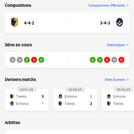
Compositions
Compositions Officielles
4-4-2
3-4-3
Série en cours
Statistiques
N
N
V
D
V
V
V
D
N
D
Derniers matchs
Stats & prono
03/01/26
23/08/25
05/04/25
Trento
3
Erminio
0
Erminio
Erminio
1
Trento
2
Trento
Arbitres