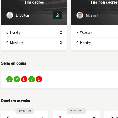
Tirs cadrés
Tirs non cadrés
3
L. Bolton
M. Smith
C. Hendry
2
R. Watson
C. McAleny
2
C. Hendry
Série en cours
V
V
D
V
D
Derniers matchs
12/08/23
28/01/23