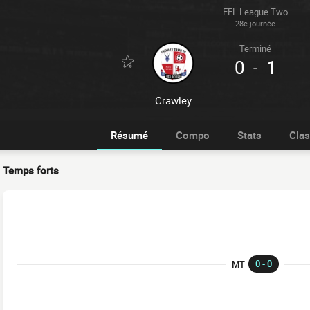
EFL League Two
28e journée
Terminé
0
1
-
Crawley
Résumé
Compo
Stats
Cla
Temps forts
0 - 0
MT