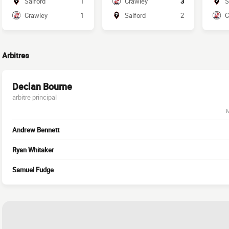
Salford
1
Crawley
3
S
Crawley
1
Salford
2
C
Arbitres
Declan Bourne
arbitre principal
M
Andrew Bennett
Ryan Whitaker
Samuel Fudge