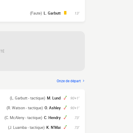
(Faute)
L. Garbutt
13'
ITÉ
Onze de départ
(L. Garbutt - tactique)
M. Lund
90+1'
(R. Watson - tactique)
O. Ashley
90+1'
(C. McAleny - tactique)
C. Hendry
73'
(J. Luamba - tactique)
K. N’Mai
73'