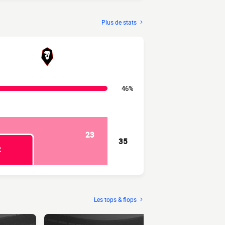
Plus de stats
46%
23
35
2
Les tops & flops