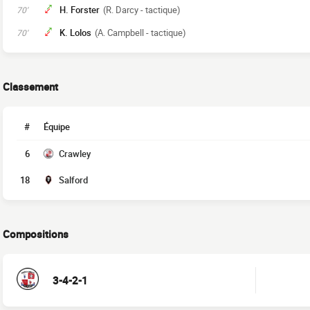
H. Forster
(R. Darcy - tactique)
70'
K. Lolos
(A. Campbell - tactique)
70'
Classement
#
Équipe
6
Crawley
18
Salford
Compositions
3-4-2-1