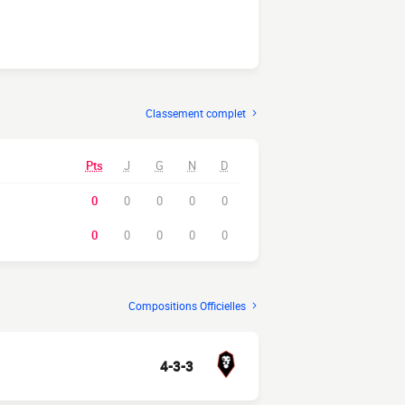
Classement complet
Pts
J
G
N
D
0
0
0
0
0
0
0
0
0
0
Compositions Officielles
4-3-3