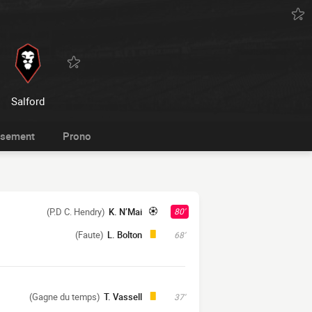
Salford
ssement
Prono
(P.D C. Hendry)
K. N’Mai
80'
(Faute)
L. Bolton
68'
(Gagne du temps)
T. Vassell
37'