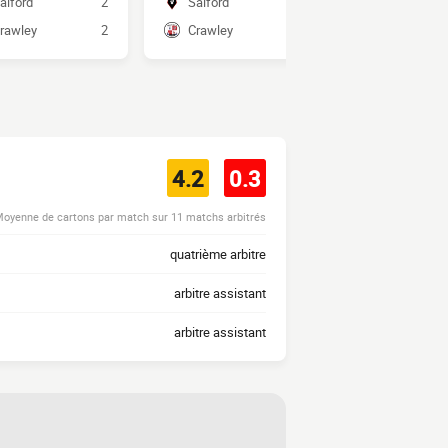
alford
2
Salford
2
Crawley
rawley
2
Crawley
1
Salford
4.2
0.3
oyenne de cartons par match sur 11 matchs arbitrés
quatrième arbitre
arbitre assistant
arbitre assistant