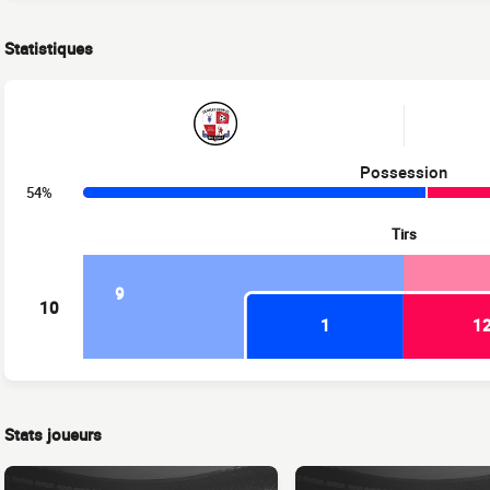
Statistiques
Possession
54%
Tirs
9
10
1
1
Stats joueurs