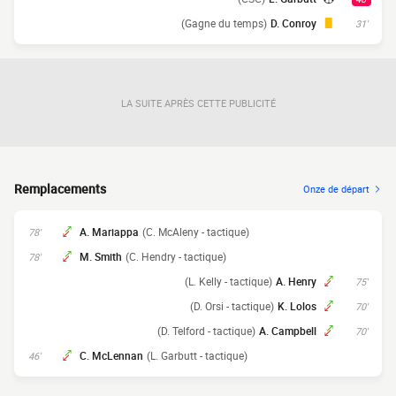
(Gagne du temps)
D. Conroy
31'
LA SUITE APRÈS CETTE PUBLICITÉ
Remplacements
Onze de départ
A. Mariappa
(C. McAleny - tactique)
78'
M. Smith
(C. Hendry - tactique)
78'
(L. Kelly - tactique)
A. Henry
75'
(D. Orsi - tactique)
K. Lolos
70'
(D. Telford - tactique)
A. Campbell
70'
C. McLennan
(L. Garbutt - tactique)
46'