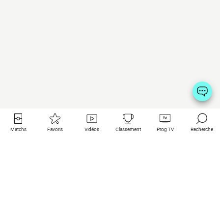
Matchs
Favoris
Vidéos
Classement
Prog TV
Recherche
Liens utiles
Clubs à la une
Tous les matchs
PSG