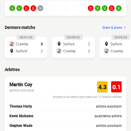
V
V
D
D
N
D
V
V
D
V
Derniers matchs
Stats & prono
28/01/23
03/09/22
29/03/22
Crawley
3
Salford
2
Salford
Salford
2
Crawley
2
Crawley
Arbitres
Martin Coy
4.3
0.1
arbitre principal
Moyenne de cartons par match sur 12 matchs arbitrés
Thomas Harty
arbitre assistant
Kevin Mulraine
quatrième arbitre
Stephen Wade
arbitre assistant