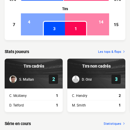
Tirs
4
14
7
15
3
1
Stats joueurs
Les tops & flops
Tirs cadrés
Tirs non cadrés
2
3
S. Mallan
D. Orsi
C. McAleny
1
C. Hendry
2
D. Telford
1
M. Smith
1
Série en cours
Statistiques