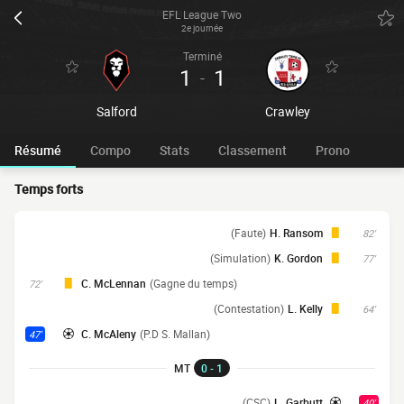
EFL League Two
2e journée
Terminé
1
1
-
Salford
Crawley
Résumé
Compo
Stats
Classement
Prono
Temps forts
(Faute)
H. Ransom
82'
(Simulation)
K. Gordon
77'
C. McLennan
(Gagne du temps)
72'
(Contestation)
L. Kelly
64'
C. McAleny
(P.D S. Mallan)
47'
MT
0 - 1
(CSC)
L. Garbutt
40'