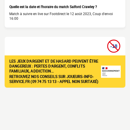
Quelle est la date et l'horaire du match Salford Crawley ?
Match à suivre en live sur Footdirect le 12 août 2023, Coup d'envoi
16:00
LES JEUX D'ARGENT ET DE HASARD PEUVENT ÊTRE
DANGEREUX : PERTES D'ARGENT, CONFLITS
FAMILIAUX, ADDICTION…
RETROUVEZ NOS CONSEILS SUR JOUEURS-INFO-
SERVICE.FR (09 74 75 13 13 - APPEL NON SURTAXÉ)