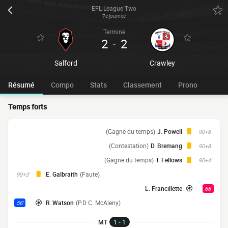
EFL League Two
7e journée
Terminé
2
2
-
Salford
Crawley
Résumé
Compo
Stats
Classement
Prono
Temps forts
(Gagne du temps)
J. Powell
90+8'
(Contestation)
D. Bremang
90+8'
(Gagne du temps)
T. Fellows
90+4'
E. Galbraith
(Faute)
90+3'
L. Francillette
66'
R. Watson
(P.D C. McAleny)
56'
MT
1 - 1