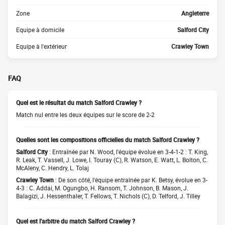
Zone
Angleterre
Equipe à domicile
Salford City
Equipe à l'extérieur
Crawley Town
FAQ
Quel est le résultat du match Salford Crawley ?
Match nul entre les deux équipes sur le score de 2-2
Quelles sont les compositions officielles du match Salford Crawley ?
Salford City
: Entraînée par N. Wood, l'équipe évolue en 3-4-1-2 : T. King,
R. Leak, T. Vassell, J. Lowe, I. Touray (C), R. Watson, E. Watt, L. Bolton, C.
McAleny, C. Hendry, L. Tolaj
Crawley Town
: De son côté, l'équipe entraînée par K. Betsy, évolue en 3-
4-3 : C. Addai, M. Ogungbo, H. Ransom, T. Johnson, B. Mason, J.
Balagizi, J. Hessenthaler, T. Fellows, T. Nichols (C), D. Telford, J. Tilley
Quel est l'arbitre du match Salford Crawley ?