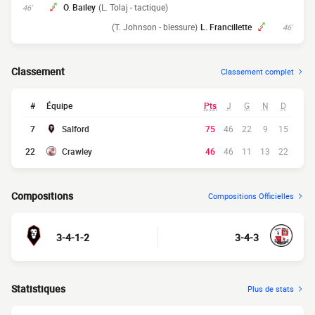
O. Bailey
(L. Tolaj - tactique)
46'
(T. Johnson - blessure)
L. Francillette
46'
Classement
Classement complet
#
Équipe
Pts
J
G
N
D
7
Salford
75
46
22
9
15
22
Crawley
46
46
11
13
22
Compositions
Compositions Officielles
3-4-1-2
3-4-3
Statistiques
Plus de stats