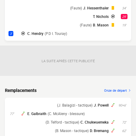
(Faute)
J. Hessenthaler
34'
T. Nichols
29'
(Faute)
B. Mason
19'
C. Hendry
(P.D I. Touray)
3'
LA SUITE APRÈS CETTE PUBLICITÉ
Remplacements
Onze de départ
(J. Balagizi - tactique)
J. Powell
90+6'
E. Galbraith
(C. McAleny - blessure)
77'
(D. Telford - tactique)
C. Chukwuemeka
72'
(B. Mason - tactique)
D. Bremang
62'