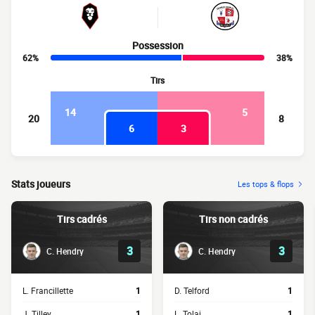
Possession
62%
38%
Tirs
14
5
20
8
6
3
Stats joueurs
Les tops & flops
Tirs cadrés
Tirs non cadrés
3
3
C. Hendry
C. Hendry
L. Francillette
1
D. Telford
1
J. Tilley
1
L. Tolaj
1