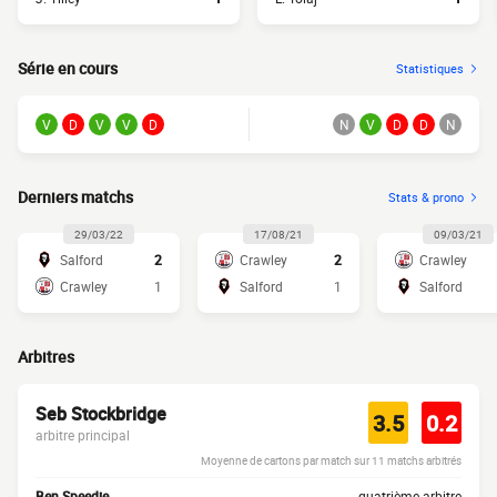
Série en cours
Statistiques
V
D
V
V
D
N
V
D
D
N
Derniers matchs
Stats & prono
29/03/22
17/08/21
09/03/21
Salford
2
Crawley
2
Crawley
Crawley
1
Salford
1
Salford
Arbitres
Seb Stockbridge
3.5
0.2
arbitre principal
Moyenne de cartons par match sur 11 matchs arbitrés
Ben Speedie
quatrième arbitre