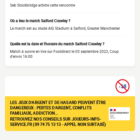
Seb Stockbridge arbitre cette rencontre
Où a lieu le match Salford Crawley ?
Le match est au stade AIG Stadium à Salford, Greater Manchester
Quelle est la date et l'horaire du match Salford Crawley ?
Match à suivre en live sur Footdirect le 03 septembre 2022, Coup
d'envoi 16:00
LES JEUX D'ARGENT ET DE HASARD PEUVENT ÊTRE
DANGEREUX : PERTES D'ARGENT, CONFLITS
FAMILIAUX, ADDICTION…
RETROUVEZ NOS CONSEILS SUR JOUEURS-INFO-
SERVICE.FR (09 74 75 13 13 - APPEL NON SURTAXÉ)