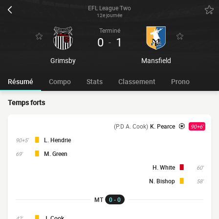
EFL League Two
12e journée
Terminé
0
1
-
Grimsby
Mansfield
Résumé
Compo
Stats
Classement
Prono
Temps forts
(P.D A. Cook)
K. Pearce
90+6'
L. Hendrie
90+5'
M. Green
69'
H. White
60'
N. Bishop
58'
MT
0 - 0
J. Cook
42'