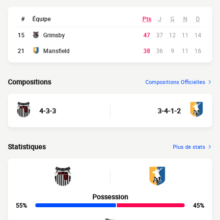
#
Équipe
Pts
J
G
N
D
15
Grimsby
47
37
12
11
14
21
Mansfield
38
36
9
11
16
Compositions
Compositions Officielles
4-3-3
3-4-1-2
Statistiques
Plus de stats
Possession
55%
45%