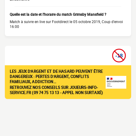
Quelle est la date et l'horaire du match Grimsby Mansfield ?
Match à suivre en live sur Footdirect le 05 octobre 2019, Coup d'envoi
16:00
LES JEUX D'ARGENT ET DE HASARD PEUVENT ÊTRE
DANGEREUX : PERTES D'ARGENT, CONFLITS
FAMILIAUX, ADDICTION…
RETROUVEZ NOS CONSEILS SUR JOUEURS-INFO-
SERVICE.FR (09 74 75 13 13 - APPEL NON SURTAXÉ)