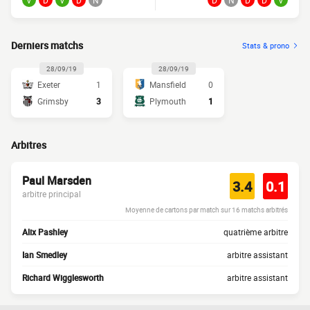
V
D
V
D
N
D
N
D
D
V
Derniers matchs
Stats & prono
28/09/19
28/09/19
Exeter
1
Mansfield
0
Grimsby
3
Plymouth
1
Arbitres
Paul Marsden
3.4
0.1
arbitre principal
Moyenne de cartons par match sur 16 matchs arbitrés
Alix Pashley
quatrième arbitre
Ian Smedley
arbitre assistant
Richard Wigglesworth
arbitre assistant