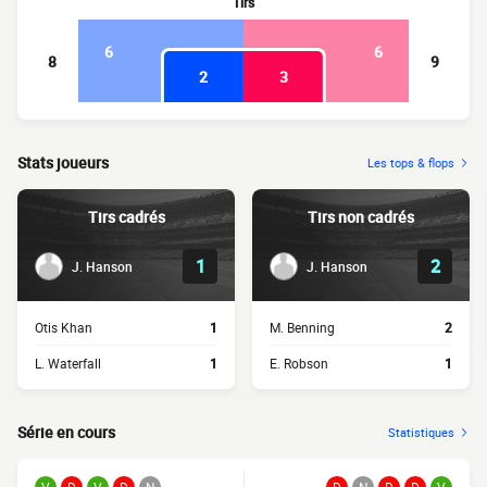
Tirs
6
6
8
9
2
3
Stats joueurs
Les tops & flops
Tirs cadrés
Tirs non cadrés
1
2
J. Hanson
J. Hanson
Otis Khan
1
M. Benning
2
L. Waterfall
1
E. Robson
1
Série en cours
Statistiques