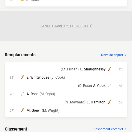
LA SUITE APRÈS CETTE PUBLICITÉ
Remplacements
Onze de départ
(Otis Khan)
C. Shaughnessy
85'
E. Whitehouse
(J. Cook)
85'
(D. Rose)
A. Cook
83'
A. Rose
(M. Ogbu)
76'
(N. Maynard)
C. Hamilton
63'
M. Green
(M. Wright)
27'
Classement
Classement complet