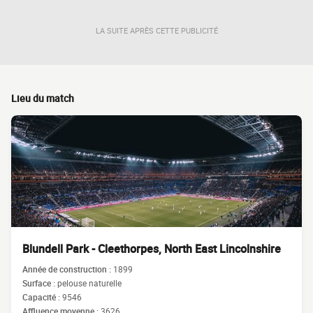
LA SUITE APRÈS CETTE PUBLICITÉ
Lieu du match
Blundell Park - Cleethorpes, North East Lincolnshire
Année de construction :
1899
Surface :
pelouse naturelle
Capacité :
9546
Affluence moyenne :
3626