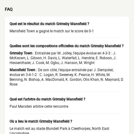
FAQ
Quel est le résultat du match Grimsby Mansfield ?
Mansfield Town a gagné le match sur le score de 0-1
Quelles sont les compositions officielles du match Grimsby Mansfield ?
Grimsby Town
: Entraînée par M. Jolley, l'équipe évolue en 4-3-3 : J.
McKeown, L. Gibson, H. Davis, L. Waterfall, L. Hendrie, E. Robson, J.
Hessenthaler, J. Cook, M. Ogbu, J. Hanson, M. Wright
Mansfield Town
: De son côté, l'équipe entraînée par J. Dempster,
évolue en 3-4-1-2 : C. Logan, R. Sweeney, K. Pearce, H. White, M.
Benning, N. Bishop, A. MacDonald, K. Gordon, Otis Khan, N. Maynard, D.
Rose
Quel est l'arbitre du match Grimsby Mansfield ?
Paul Marsden arbitre cette rencontre
Où a lieu le match Grimsby Mansfield ?
Le match est au stade Blundell Park à Cleethorpes, North East
Lincolnshire