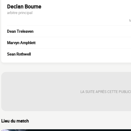
Declan Bourne
arbitre principal
M
Dean Treleaven
Marvyn Amphlett
Sean Rothwell
LA SUITE APRÈS CETTE PUBLIC
Lieu du match