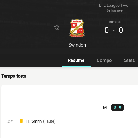
EFL League Two
46e journée
Terminé
0
0
-
Swindon
Résumé
Compo
Stats
Temps forts
0 - 0
MT
H. Smith
(Faute)
24'