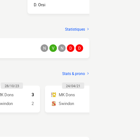
D. Orsi
1
N. Ofoborh
Statistiques
N
V
N
D
D
Stats & prono
28/10/23
24/04/21
29/12/2
K Dons
3
MK Dons
5
Swindon
windon
2
Swindon
0
MK Dons