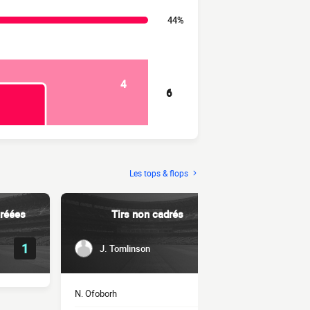
44%
4
6
Les tops & flops
réées
Tirs non cadrés
Dri
1
1
J. Tomlinson
Botan
N. Ofoborh
1
C. Lemonhei