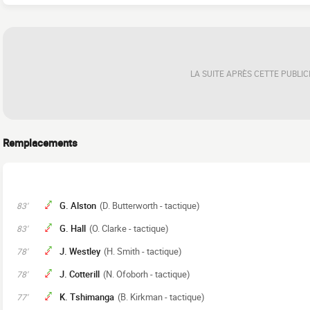
LA SUITE APRÈS CETTE PUBLIC
Remplacements
G. Alston
(D. Butterworth - tactique)
83'
G. Hall
(O. Clarke - tactique)
83'
J. Westley
(H. Smith - tactique)
78'
J. Cotterill
(N. Ofoborh - tactique)
78'
K. Tshimanga
(B. Kirkman - tactique)
77'