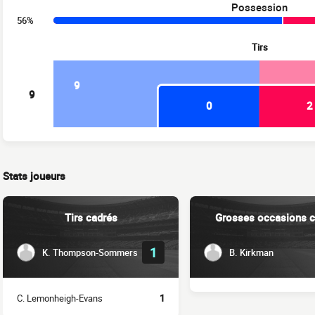
Possession
56%
Tirs
9
9
0
2
Stats joueurs
Tirs cadrés
Grosses occasions c
1
K. Thompson-Sommers
B. Kirkman
C. Lemonheigh-Evans
1