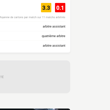
3.3
0.1
oyenne de cartons par match sur 11 matchs arbitrés
arbitre assistant
quatrième arbitre
arbitre assistant
ITÉ