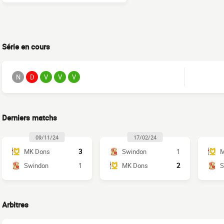
Série en cours
N
D
V
V
V
Derniers matchs
09/11/24
17/02/24
MK Dons
3
Swindon
1
M
Swindon
1
MK Dons
2
S
Arbitres