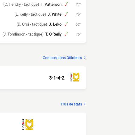
(C. Hendry - tactique)
T. Patterson
77'
(L. Kelly - tactique)
J. White
76'
(D. Orsi - tactique)
J. Leko
62'
(J. Tomlinson - tactique)
T. O'Reilly
46'
Compositions Officielles
3-1-4-2
Plus de stats