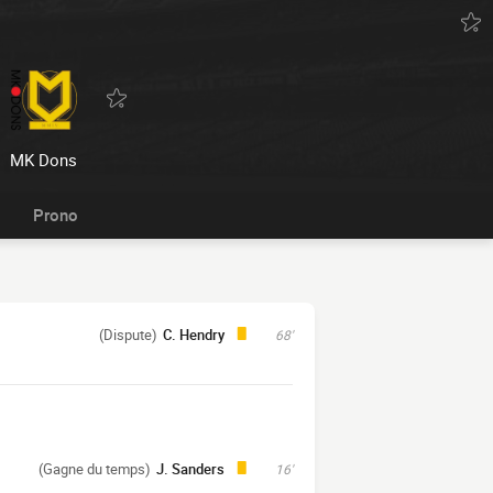
MK Dons
Prono
(Dispute)
C. Hendry
68'
(Gagne du temps)
J. Sanders
16'