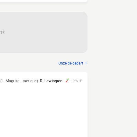
ITÉ
Onze de départ
(L. Maguire - tactique)
D. Lewington
90+3'