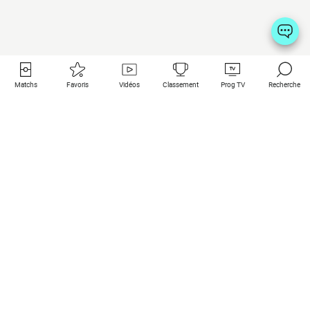
Matchs
Favoris
Vidéos
Classement
Prog TV
Recherche
Liens utiles
Clubs à la une
Tous les matchs
PSG
Matchs en live
Bayern Munich
Derniers résultats
Real Madrid
Matchs à venir
Inter
Match en streaming
Juventus
Contact
Manchester City
Mentions légales
Manchester United
Les amis de Foot Direct
Liverpool