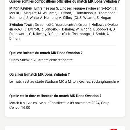
Quelles sont les compositions officielles du match MK Dons Swindon ?
Milton Keynes
: Entraînée par S. Lindsey, l'équipe évolue en 3-4-2-1 : T.
McGill, L. Maguire, M. Williams, L. Offord, J. Tomlinson, K. Thompson-
Sommers, J. White, A. Nemane, A. Gilbey (C), S. Wearne, S. Hogan
Swindon Town
: De son côté, l'équipe entraînée par I. Holloway, évolue
en 4-3-3 : J. Bycroft, R. Longelo, R. Delaney, W. Wright, T. Sobowale, D.
Butterworth, G. Kilkenny, O. Clarke (C), K. Tshimanga, H. Smith, A.
Drinan
Quel est l'arbitre du match MK Dons Swindon ?
Sunny Sukhvir Gill arbitre cette rencontre
Où a lieu le match MK Dons Swindon ?
Le match est au stade Stadium MK à Milton Keynes, Buckinghamshire
Quelle est la date et l'horaire du match MK Dons Swindon ?
Match à suivre en live sur Footdirect le 09 novembre 2024, Coup
d'envoi 16:00