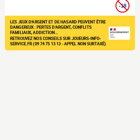
LES JEUX D'ARGENT ET DE HASARD PEUVENT ÊTRE
DANGEREUX : PERTES D'ARGENT, CONFLITS
FAMILIAUX, ADDICTION…
RETROUVEZ NOS CONSEILS SUR JOUEURS-INFO-
SERVICE.FR (09 74 75 13 13 - APPEL NON SURTAXÉ)