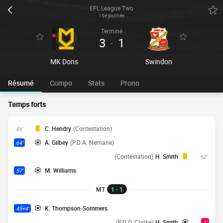
EFL League Two
15e journée
Terminé
3
1
-
MK Dons
Swindon
Résumé
Compo
Stats
Prono
Temps forts
C. Hendry
(Contestation)
86'
A. Gilbey
(P.D A. Nemane)
64'
(Contestation)
H. Smith
62'
M. Williams
57'
MT
1 - 1
K. Thompson-Sommers
45+4'
(P.D O. Clarke)
H. Smith
1'