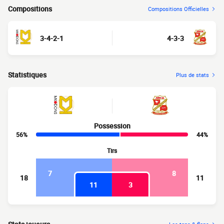
Compositions
Compositions Officielles
3-4-2-1
4-3-3
Statistiques
Plus de stats
Possession
56%
44%
Tirs
7
8
18
11
11
3