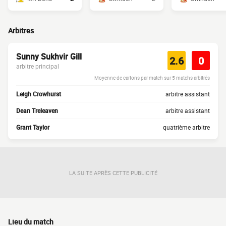
Arbitres
Sunny Sukhvir Gill
2.6
0
arbitre principal
Moyenne de cartons par match sur 5 matchs arbitrés
Leigh Crowhurst
arbitre assistant
Dean Treleaven
arbitre assistant
Grant Taylor
quatrième arbitre
LA SUITE APRÈS CETTE PUBLICITÉ
Lieu du match