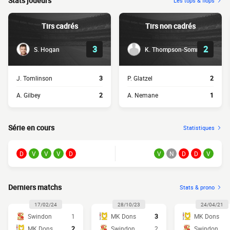
Stats joueurs
Les tops & flops
Tirs cadrés
Tirs non cadrés
3
2
S. Hogan
K. Thompson-Sommers
J. Tomlinson
3
P. Glatzel
2
A. Gilbey
2
A. Nemane
1
Série en cours
Statistiques
D
V
V
V
D
V
N
D
D
V
Derniers matchs
Stats & prono
17/02/24
28/10/23
24/04/21
Swindon
1
MK Dons
3
MK Dons
MK Dons
2
Swindon
2
Swindon