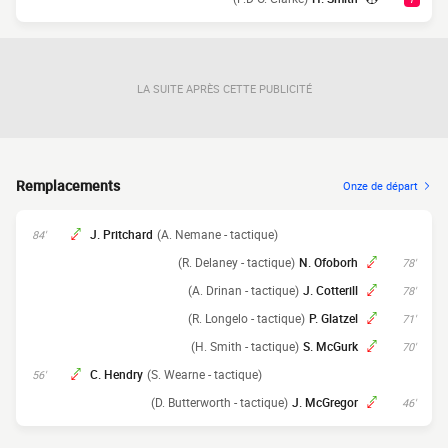
LA SUITE APRÈS CETTE PUBLICITÉ
Remplacements
Onze de départ
J. Pritchard
(A. Nemane - tactique)
84'
(R. Delaney - tactique)
N. Ofoborh
78'
(A. Drinan - tactique)
J. Cotterill
78'
(R. Longelo - tactique)
P. Glatzel
71'
(H. Smith - tactique)
S. McGurk
70'
C. Hendry
(S. Wearne - tactique)
56'
(D. Butterworth - tactique)
J. McGregor
46'