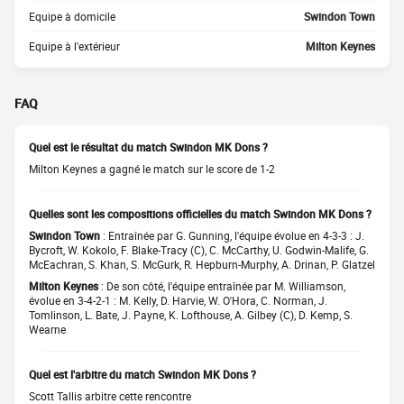
Equipe à domicile
Swindon Town
Equipe à l'extérieur
Milton Keynes
FAQ
Quel est le résultat du match Swindon MK Dons ?
Milton Keynes a gagné le match sur le score de 1-2
Quelles sont les compositions officielles du match Swindon MK Dons ?
Swindon Town
: Entraînée par G. Gunning, l'équipe évolue en 4-3-3 : J.
Bycroft, W. Kokolo, F. Blake-Tracy (C), C. McCarthy, U. Godwin-Malife, G.
McEachran, S. Khan, S. McGurk, R. Hepburn-Murphy, A. Drinan, P. Glatzel
Milton Keynes
: De son côté, l'équipe entraînée par M. Williamson,
évolue en 3-4-2-1 : M. Kelly, D. Harvie, W. O'Hora, C. Norman, J.
Tomlinson, L. Bate, J. Payne, K. Lofthouse, A. Gilbey (C), D. Kemp, S.
Wearne
Quel est l'arbitre du match Swindon MK Dons ?
Scott Tallis arbitre cette rencontre