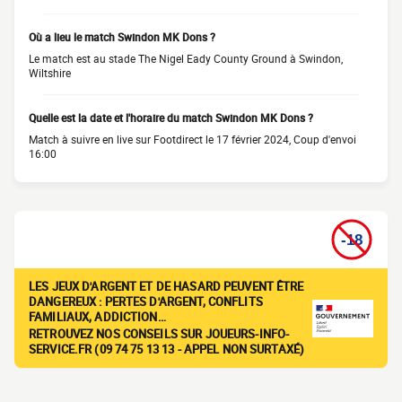
Où a lieu le match Swindon MK Dons ?
Le match est au stade The Nigel Eady County Ground à Swindon,
Wiltshire
Quelle est la date et l'horaire du match Swindon MK Dons ?
Match à suivre en live sur Footdirect le 17 février 2024, Coup d'envoi
16:00
LES JEUX D'ARGENT ET DE HASARD PEUVENT ÊTRE
DANGEREUX : PERTES D'ARGENT, CONFLITS
FAMILIAUX, ADDICTION…
RETROUVEZ NOS CONSEILS SUR JOUEURS-INFO-
SERVICE.FR (09 74 75 13 13 - APPEL NON SURTAXÉ)