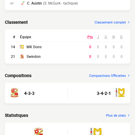
C. Austin
(S. McGurk - tactique)
46'
Classement
Classement complet
#
Équipe
Pts
J
G
N
D
14
MK Dons
0
0
0
0
0
21
Swindon
0
0
0
0
0
Compositions
Compositions Officielles
4-3-3
3-4-2-1
Statistiques
Plus de stats