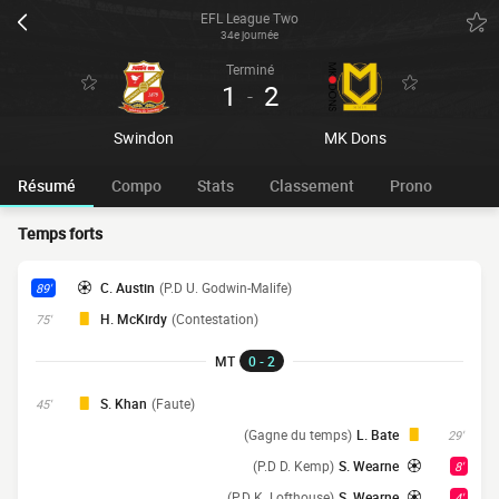
EFL League Two
34e journée
Terminé
1
2
-
Swindon
MK Dons
Résumé
Compo
Stats
Classement
Prono
Temps forts
C. Austin
(P.D U. Godwin-Malife)
89'
H. McKirdy
(Contestation)
75'
MT
0 - 2
S. Khan
(Faute)
45'
(Gagne du temps)
L. Bate
29'
(P.D D. Kemp)
S. Wearne
8'
(P.D K. Lofthouse)
S. Wearne
4'