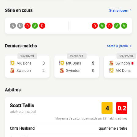
Série en cours
Statistiques
N
N
D
V
D
D
V
D
V
V
Derniers matchs
Stats & prono
28/10/23
24/04/21
29/12/20
MK Dons
3
MK Dons
5
Swindon
Swindon
2
Swindon
0
MK Dons
Arbitres
Scott Tallis
4
0.2
arbitre principal
Moyenne de cartons par match sur 13 matchs arbitrés
Chris Husband
quatrième arbitre