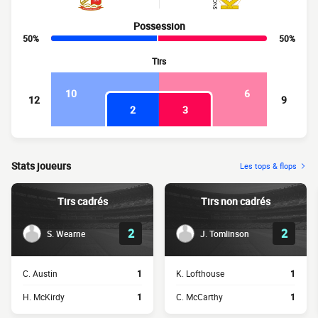
Possession
50%
50%
Tirs
10
6
12
9
2
3
Stats joueurs
Les tops & flops
Tirs cadrés
Tirs non cadrés
2
2
S. Wearne
J. Tomlinson
C. Austin
1
K. Lofthouse
1
H. McKirdy
1
C. McCarthy
1