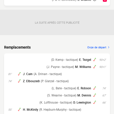
LA SUITE APRÈS CETTE PUBLICITÉ
Remplacements
Onze de départ
(D. Kemp - tactique)
E. Tezgel
90+2'
(J. Payne - tactique)
M. Williams
90+1'
J. Cain
(A. Drinan - tactique)
81'
Z. Elbouzedi
(P. Glatzel - tactique)
74'
(L. Bate - tactique)
E. Robson
74'
(S. Wearne - tactique)
M. Dennis
67'
(K. Lofthouse - tactique)
D. Lewington
66'
H. McKirdy
(R. Hepburn-Murphy - tactique)
55'