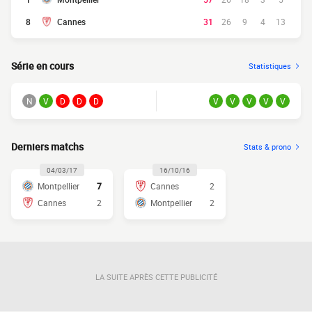
8
Cannes
31
26
9
4
13
Série en cours
Statistiques
N
V
D
D
D
V
V
V
V
V
Derniers matchs
Stats & prono
04/03/17
16/10/16
Montpellier
7
Cannes
2
Cannes
2
Montpellier
2
LA SUITE APRÈS CETTE PUBLICITÉ