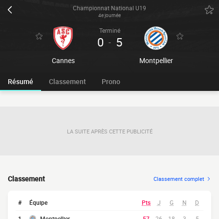
Championnat National U19
4e journée
Terminé
0
5
-
Cannes
Montpellier
Résumé
Classement
Prono
LA SUITE APRÈS CETTE PUBLICITÉ
Classement
Classement complet
#
Équipe
Pts
J
G
N
D
1
Montpellier
57
26
18
3
5