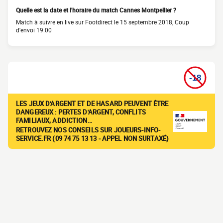
Quelle est la date et l'horaire du match Cannes Montpellier ?
Match à suivre en live sur Footdirect le 15 septembre 2018, Coup
d'envoi 19:00
LES JEUX D'ARGENT ET DE HASARD PEUVENT ÊTRE
DANGEREUX : PERTES D'ARGENT, CONFLITS
FAMILIAUX, ADDICTION…
RETROUVEZ NOS CONSEILS SUR JOUEURS-INFO-
SERVICE.FR (09 74 75 13 13 - APPEL NON SURTAXÉ)