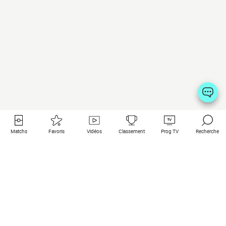
Matchs
Favoris
Vidéos
Classement
Prog TV
Recherche
Liens utiles
Clubs à la une
Tous les matchs
PSG