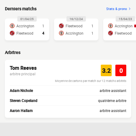
Derniers matchs
Stats & prono
01/04/25
16/12/24
15/04/23
Accrington
1
Fleetwood
1
Accrington
Fleetwood
4
Accrington
1
Fleetwood
Arbitres
Tom Reeves
3.2
0
arbitre principal
Moyenne de cartons par match sur 12 matchs arbitrés
Adam Nichole
arbitre assistant
Steven Copeland
quatrième arbitre
Aaron Hallam
arbitre assistant