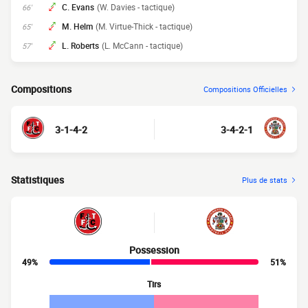
C. Evans
(W. Davies - tactique)
66'
M. Helm
(M. Virtue-Thick - tactique)
65'
L. Roberts
(L. McCann - tactique)
57'
Compositions
Compositions Officielles
3-1-4-2
3-4-2-1
Statistiques
Plus de stats
Possession
49%
51%
Tirs