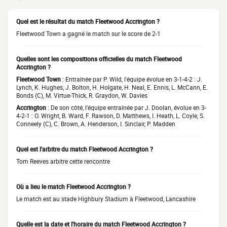
Quel est le résultat du match Fleetwood Accrington ?
Fleetwood Town a gagné le match sur le score de 2-1
Quelles sont les compositions officielles du match Fleetwood
Accrington ?
Fleetwood Town
: Entraînée par P. Wild, l'équipe évolue en 3-1-4-2 : J.
Lynch, K. Hughes, J. Bolton, H. Holgate, H. Neal, E. Ennis, L. McCann, E.
Bonds (C), M. Virtue-Thick, R. Graydon, W. Davies
Accrington
: De son côté, l'équipe entraînée par J. Doolan, évolue en 3-
4-2-1 : O. Wright, B. Ward, F. Rawson, D. Matthews, I. Heath, L. Coyle, S.
Conneely (C), C. Brown, A. Henderson, I. Sinclair, P. Madden
Quel est l'arbitre du match Fleetwood Accrington ?
Tom Reeves arbitre cette rencontre
Où a lieu le match Fleetwood Accrington ?
Le match est au stade Highbury Stadium à Fleetwood, Lancashire
Quelle est la date et l'horaire du match Fleetwood Accrington ?