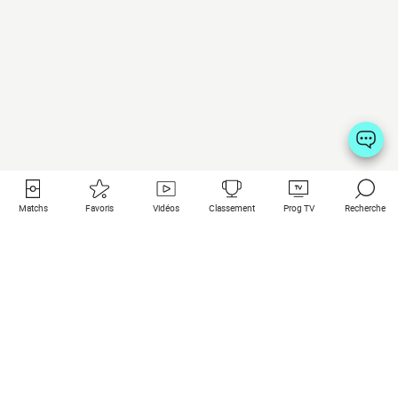
Matchs
Favoris
Vidéos
Classement
Prog TV
Recherche
Liens utiles
Clubs à la une
Tous les matchs
PSG
Matchs en live
Bayern Munich