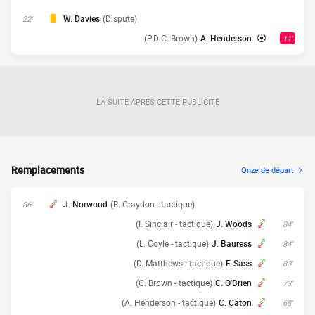
W. Davies
(Dispute)
22'
(P.D C. Brown)
A. Henderson
11'
LA SUITE APRÈS CETTE PUBLICITÉ
Remplacements
Onze de départ
J. Norwood
(R. Graydon - tactique)
86'
(I. Sinclair - tactique)
J. Woods
84'
(L. Coyle - tactique)
J. Bauress
84'
(D. Matthews - tactique)
F. Sass
83'
(C. Brown - tactique)
C. O'Brien
73'
(A. Henderson - tactique)
C. Caton
68'