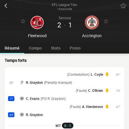
EFL League Two
14e journée
Terminé
2
1
-
Fleetwood
Accrington
Résumé
Compo
Stats
Prono
Temps forts
(Contestation)
L. Coyle
81'
R. Graydon
(Penalty manqué)
80'
(Faute)
C. O'Brien
74'
C. Evans
(P.D R. Graydon)
71'
(Faute)
A. Henderson
67'
R. Graydon
65'
MT
0 - 1