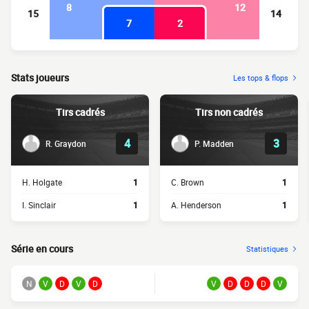
8
12
15
14
7
2
Stats joueurs
Les tops & flops
Tirs cadrés
Tirs non cadrés
4
3
R. Graydon
P. Madden
H. Holgate
1
C. Brown
1
I. Sinclair
1
A. Henderson
1
Série en cours
Statistiques
N
V
D
V
D
V
D
D
D
V