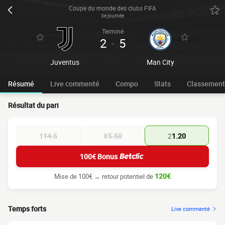
Coupe du monde des clubs FIFA
3e journée
Terminé
2
5
-
Juventus
Man City
Résumé
Live commenté
Compo
Stats
Classement
Résultat du pari
1
14.5
X
5.50
2
1.20
100€ Bonus
120€
Mise de 100€ → retour potentiel de
Temps forts
Live commenté