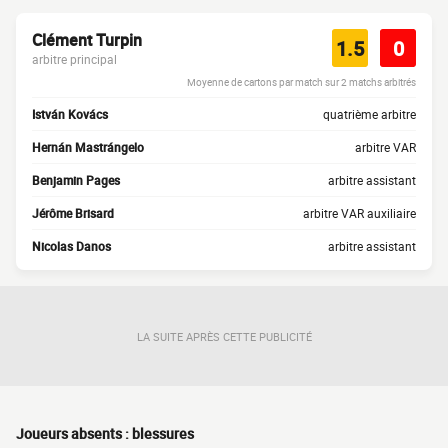
Clément Turpin
1.5
0
arbitre principal
Moyenne de cartons par match sur 2 matchs arbitrés
István Kovács
quatrième arbitre
Hernán Mastrángelo
arbitre VAR
Benjamin Pages
arbitre assistant
Jérôme Brisard
arbitre VAR auxiliaire
Nicolas Danos
arbitre assistant
LA SUITE APRÈS CETTE PUBLICITÉ
Joueurs absents : blessures