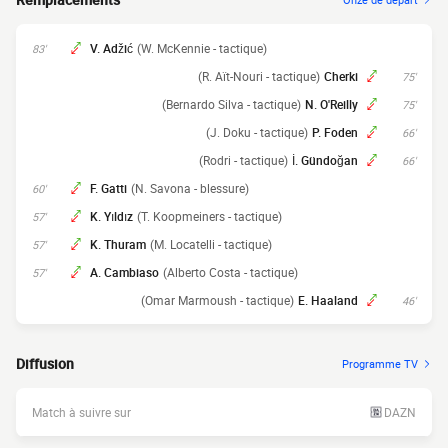
V. Adžić
(W. McKennie - tactique)
83'
(R. Aït-Nouri - tactique)
Cherki
75'
(Bernardo Silva - tactique)
N. O'Reilly
75'
(J. Doku - tactique)
P. Foden
66'
(Rodri - tactique)
İ. Gündoğan
66'
F. Gatti
(N. Savona - blessure)
60'
K. Yıldız
(T. Koopmeiners - tactique)
57'
K. Thuram
(M. Locatelli - tactique)
57'
A. Cambiaso
(Alberto Costa - tactique)
57'
(Omar Marmoush - tactique)
E. Haaland
46'
Diffusion
Programme TV
Match à suivre sur
DAZN