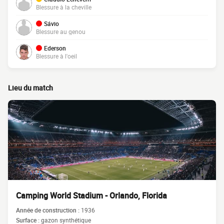
Blessure à la cheville
Sávio
Blessure au genou
Ederson
Blessure à l'oeil
Lieu du match
Camping World Stadium - Orlando, Florida
Année de construction :
1936
Surface :
gazon synthétique