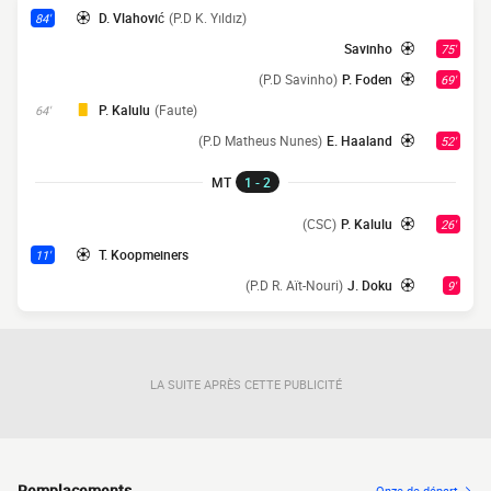
D. Vlahović
(P.D K. Yıldız)
84'
Savinho
75'
(P.D Savinho)
P. Foden
69'
P. Kalulu
(Faute)
64'
(P.D Matheus Nunes)
E. Haaland
52'
MT
1 - 2
(CSC)
P. Kalulu
26'
T. Koopmeiners
11'
(P.D R. Aït-Nouri)
J. Doku
9'
LA SUITE APRÈS CETTE PUBLICITÉ
Remplacements
Onze de départ