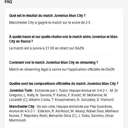
FAQ
Quel est le résultat du match Juventus Man City ?
Manchester City a gagné le match sur le score de 2-5
À quelle heure et sur quelle chaîne voir le match entre Juventus et Man
City en france ?
Le match est à suivre à 21:00 en direct sur DAZN
Comment voir le match Juventus Man City en streaming ?
Match en streaming légal à suivre sur l'application officielle de DAZN
Quelles sont les compositions officielles du match Juventus Man City ?
Juventus Turin
: Entraînée par I. Tudor, l'équipe évolue en 3-4-2-1 : M. Di
Gregorio, L. Kelly, N. Savona, P. Kalulu, F. Kostić, W. McKennie, M.
Locatelli (C), Alberto Costa, T. Koopmeiners, N. González, D. Vlahović
Manchester City
: De son côté, l'équipe entraînée par Pep Guardiola,
évolue en 4-3-2-1 : Ederson, R. Aït-Nouri, M. Akanji, Rúben Dias, Matheus
Nunes, T. Reijnders, Rodri, Bernardo Silva (C), J. Doku, Savinho, Omar
Marmoush