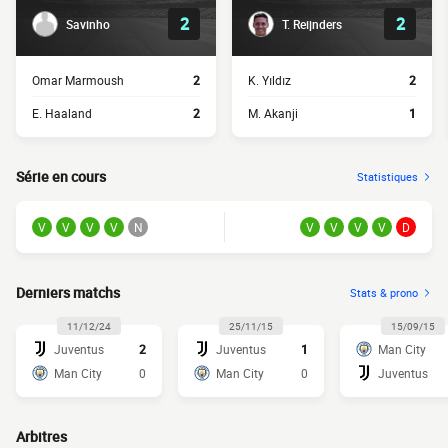
2
2
Savinho
T. Reijnders
Omar Marmoush
2
K. Yıldız
2
E. Haaland
2
M. Akanji
1
Série en cours
Statistiques
V
V
V
V
N
V
V
V
V
D
Derniers matchs
Stats & prono
11/12/24
25/11/15
15/09/15
Juventus
2
Juventus
1
Man City
Man City
0
Man City
0
Juventus
Arbitres