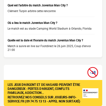
Quel est l'arbitre du match Juventus Man City ?
Clément Turpin arbitre cette rencontre
Où a lieu le match Juventus Man City ?
Le match est au stade Camping World Stadium à Orlando, Florida
Quelle est la date et l'horaire du match Juventus Man City ?
Match à suivre en live sur Footdirect le 26 juin 2025, Coup d'envoi
21:00
LES JEUX D'ARGENT ET DE HASARD PEUVENT ÊTRE
DANGEREUX : PERTES D'ARGENT, CONFLITS
FAMILIAUX, ADDICTION…
RETROUVEZ NOS CONSEILS SUR JOUEURS-INFO-
SERVICE.FR (09 74 75 13 13 - APPEL NON SURTAXÉ)