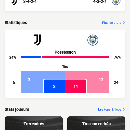
3-4-2-1
4-3-2-1
Statistiques
Plus de stats
Possession
24%
76%
Tirs
3
13
5
24
2
11
Stats joueurs
Les tops & flops
Tirs cadrés
Tirs non cadrés