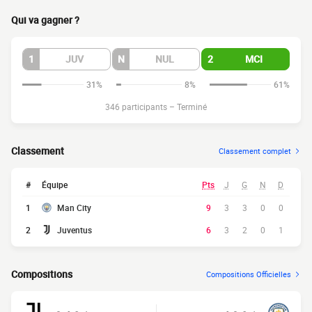
Qui va gagner ?
1
JUV
N
NUL
2
MCI
31%
8%
61%
346 participants
–
Terminé
Classement
Classement complet
#
Équipe
Pts
J
G
N
D
1
Man City
9
3
3
0
0
2
Juventus
6
3
2
0
1
Compositions
Compositions Officielles