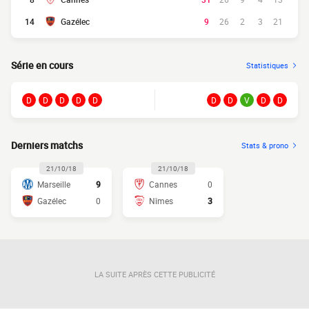
14
Gazélec
9
26
2
3
21
Série en cours
Statistiques
D
D
D
D
D
D
D
V
D
D
Derniers matchs
Stats & prono
21/10/18
21/10/18
Marseille
9
Cannes
0
Gazélec
0
Nîmes
3
LA SUITE APRÈS CETTE PUBLICITÉ