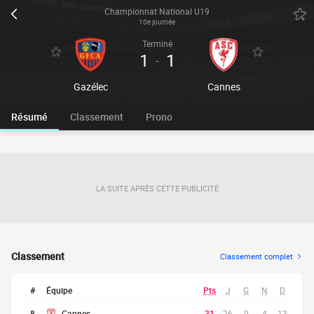
Championnat National U19
10e journée
Terminé
1
1
-
Gazélec
Cannes
Résumé
Classement
Prono
LA SUITE APRÈS CETTE PUBLICITÉ
Classement
Classement complet
#
Équipe
Pts
J
G
N
D
8
Cannes
31
26
9
4
13