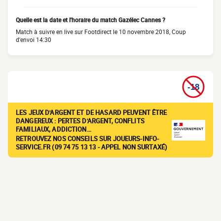
Quelle est la date et l'horaire du match Gazélec Cannes ?
Match à suivre en live sur Footdirect le 10 novembre 2018, Coup
d'envoi 14:30
LES JEUX D'ARGENT ET DE HASARD PEUVENT ÊTRE
DANGEREUX : PERTES D'ARGENT, CONFLITS
FAMILIAUX, ADDICTION…
RETROUVEZ NOS CONSEILS SUR JOUEURS-INFO-
SERVICE.FR (09 74 75 13 13 - APPEL NON SURTAXÉ)