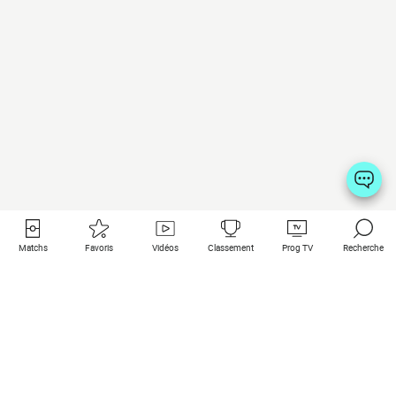
Matchs
Favoris
Vidéos
Classement
Prog TV
Recherche
Liens utiles
Clubs à la une