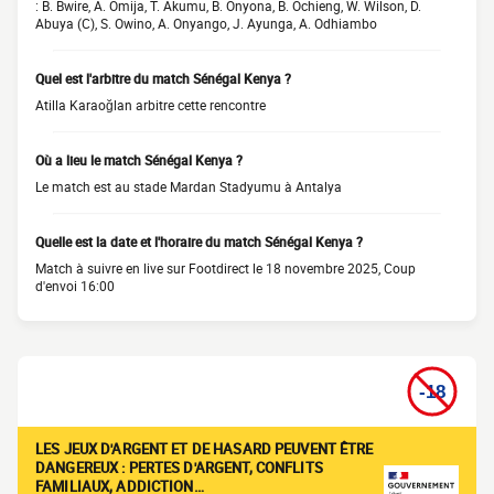
: B. Bwire, A. Omija, T. Akumu, B. Onyona, B. Ochieng, W. Wilson, D.
Abuya (C), S. Owino, A. Onyango, J. Ayunga, A. Odhiambo
Quel est l'arbitre du match Sénégal Kenya ?
Atilla Karaoğlan arbitre cette rencontre
Où a lieu le match Sénégal Kenya ?
Le match est au stade Mardan Stadyumu à Antalya
Quelle est la date et l'horaire du match Sénégal Kenya ?
Match à suivre en live sur Footdirect le 18 novembre 2025, Coup
d'envoi 16:00
LES JEUX D'ARGENT ET DE HASARD PEUVENT ÊTRE
DANGEREUX : PERTES D'ARGENT, CONFLITS
FAMILIAUX, ADDICTION…