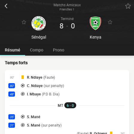
Matchs Amicaux
Friendlies 1
Terminé
8
0
-
Sénégal
Kenya
Résumé
Compo
Prono
Temps forts
R. Ndiaye
(Faute)
90'
C. Ndiaye
(sur penalty)
80'
I. Mbaye
(P.D B. Dia)
48'
MT
6 - 0
S. Mané
35'
S. Mané
(sur penalty)
31'
(Faute)
B. Ochieng
30'