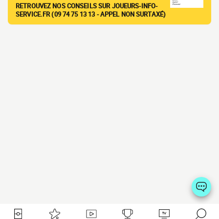
RETROUVEZ NOS CONSEILS SUR JOUEURS-INFO-
SERVICE.FR (09 74 75 13 13 - APPEL NON SURTAXÉ)