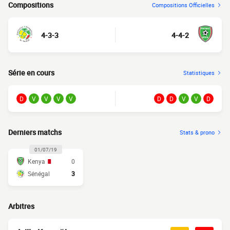
Compositions
Compositions Officielles
4-3-3
4-4-2
Série en cours
Statistiques
D
V
V
V
V
D
D
V
V
D
Derniers matchs
Stats & prono
01/07/19
Kenya
0
Sénégal
3
Arbitres