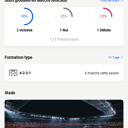
Stats globales en Matchs Amicaux
Plus de stats
50%
25%
25%
2 victoires
1 Nul
1 Défaite
1,75 Points/match
Formation type
11 Type
4-2-3-1
6 matchs cette saison
Stade