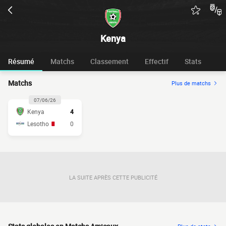
Kenya
Résumé
Matchs
Classement
Effectif
Stats
Matchs
Plus de matchs
07/06/26
Kenya
4
Lesotho
0
LA SUITE APRÈS CETTE PUBLICITÉ