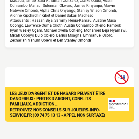
Madada, Ismael Said Athuman González, Clarke Oduor, Austin
Odhiambo, Manzur Suleiman Okwaro, James Kinyanjui, Marvin
Nabwire Omondi, Alpha Chris Onyango, Stanley Wilson Omondi,
Aldrine Kipchirchir Kibet et Daniel Sakari Macheso
Attaquants : Hassan Beja, Sammy Henia-Kamau, Austine Musa
Odongo, Lawrence Ouma Okoth, Austin Odhiambo Otieno, Rambok
Ryan Wesley Ogam, Michael Ovella Ochieng, Mohamed Beja Nyamawi,
Micah Obonyo Dulo Obiero, Darius Msagha, Emmanuel Osoro,
Zechariah Nahum Obiero et Ben Stanley Omondi
LES JEUX D'ARGENT ET DE HASARD PEUVENT ÊTRE
DANGEREUX : PERTES D'ARGENT, CONFLITS
FAMILIAUX, ADDICTION…
RETROUVEZ NOS CONSEILS SUR JOUEURS-INFO-
SERVICE.FR (09 74 75 13 13 - APPEL NON SURTAXÉ)