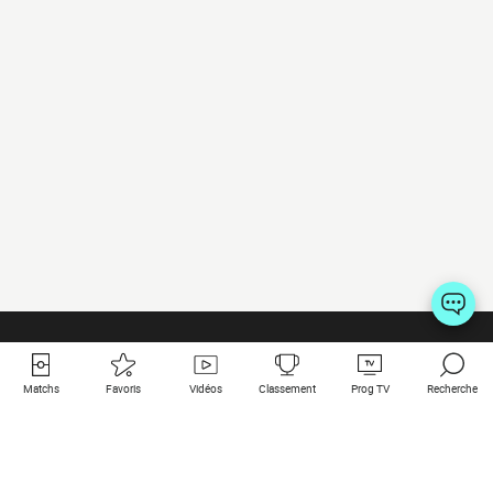
Matchs
Favoris
Vidéos
Classement
Prog TV
Recherche
Liens utiles
Clubs à la une
Tous les matchs
PSG
Matchs en live
Bayern Munich
Derniers résultats
Real Madrid