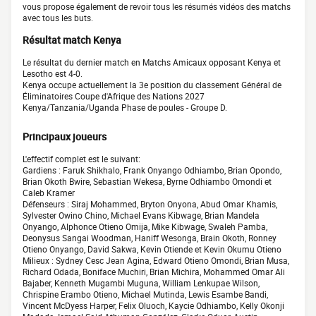
vous propose également de revoir tous les résumés vidéos des matchs
avec tous les buts.
Résultat match Kenya
Le résultat du dernier match en Matchs Amicaux opposant Kenya et
Lesotho est 4-0.
Kenya occupe actuellement la 3e position du classement Général de
Éliminatoires Coupe d'Afrique des Nations 2027
Kenya/Tanzania/Uganda Phase de poules - Groupe D.
Principaux joueurs
L'effectif complet est le suivant:
Gardiens : Faruk Shikhalo, Frank Onyango Odhiambo, Brian Opondo,
Brian Okoth Bwire, Sebastian Wekesa, Byrne Odhiambo Omondi et
Caleb Kramer
Défenseurs : Siraj Mohammed, Bryton Onyona, Abud Omar Khamis,
Sylvester Owino Chino, Michael Evans Kibwage, Brian Mandela
Onyango, Alphonce Otieno Omija, Mike Kibwage, Swaleh Pamba,
Deonysus Sangai Woodman, Haniff Wesonga, Brain Okoth, Ronney
Otieno Onyango, David Sakwa, Kevin Otiende et Kevin Okumu Otieno
Milieux : Sydney Cesc Jean Agina, Edward Otieno Omondi, Brian Musa,
Richard Odada, Boniface Muchiri, Brian Michira, Mohammed Omar Ali
Bajaber, Kenneth Mugambi Muguna, William Lenkupae Wilson,
Chrispine Erambo Otieno, Michael Mutinda, Lewis Esambe Bandi,
Vincent McDyess Harper, Felix Oluoch, Kaycie Odhiambo, Kelly Okonji