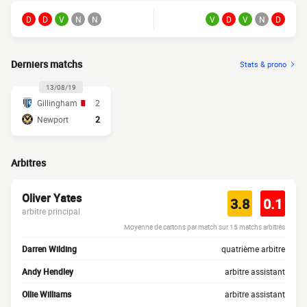
D
D
V
N
N
V
D
V
N
D
Derniers matchs
Stats & prono
13/08/19
Gillingham
2
Newport
2
Arbitres
Oliver Yates
3.8
0.1
arbitre principal
Moyenne de cartons par match sur 15 matchs arbitrés
Darren Wilding
quatrième arbitre
Andy Hendley
arbitre assistant
Ollie Williams
arbitre assistant