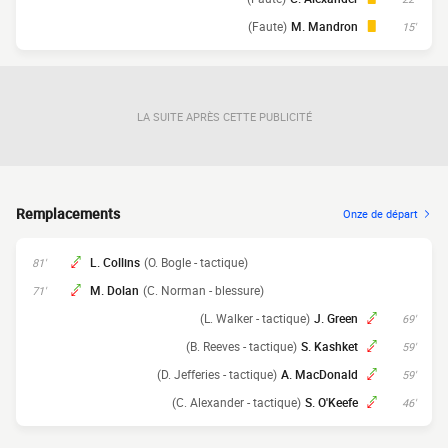
(Faute)
M. Mandron
15'
LA SUITE APRÈS CETTE PUBLICITÉ
Remplacements
Onze de départ
L. Collins
(O. Bogle - tactique)
81'
M. Dolan
(C. Norman - blessure)
71'
(L. Walker - tactique)
J. Green
69'
(B. Reeves - tactique)
S. Kashket
59'
(D. Jefferies - tactique)
A. MacDonald
59'
(C. Alexander - tactique)
S. O'Keefe
46'