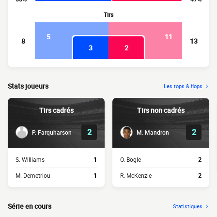
Tirs
5
11
8
13
3
2
Stats joueurs
Les tops & flops
Tirs cadrés
Tirs non cadrés
2
2
P. Farquharson
M. Mandron
S. Williams
1
O. Bogle
2
M. Demetriou
1
R. McKenzie
2
Série en cours
Statistiques