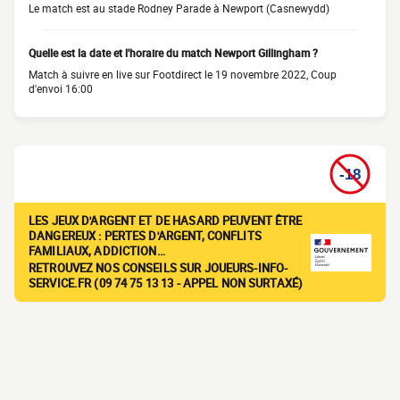
Le match est au stade Rodney Parade à Newport (Casnewydd)
Quelle est la date et l'horaire du match Newport Gillingham ?
Match à suivre en live sur Footdirect le 19 novembre 2022, Coup
d'envoi 16:00
LES JEUX D'ARGENT ET DE HASARD PEUVENT ÊTRE
DANGEREUX : PERTES D'ARGENT, CONFLITS
FAMILIAUX, ADDICTION…
RETROUVEZ NOS CONSEILS SUR JOUEURS-INFO-
SERVICE.FR (09 74 75 13 13 - APPEL NON SURTAXÉ)