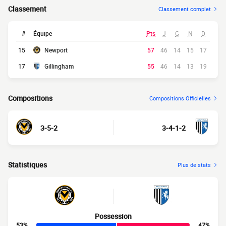
Classement
Classement complet
#
Équipe
Pts
J
G
N
D
15
Newport
57
46
14
15
17
17
Gillingham
55
46
14
13
19
Compositions
Compositions Officielles
3-5-2
3-4-1-2
Statistiques
Plus de stats
Possession
53%
47%