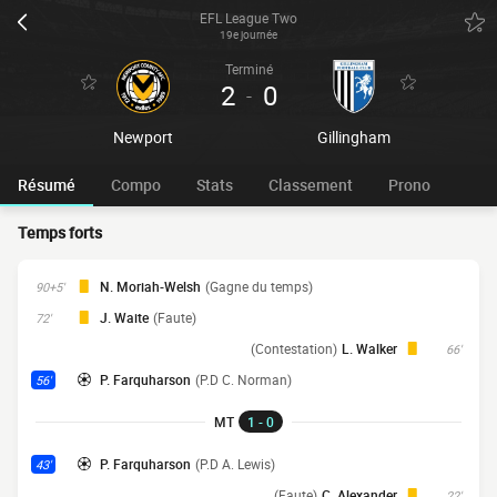
EFL League Two
19e journée
Terminé
2
0
-
Newport
Gillingham
Résumé
Compo
Stats
Classement
Prono
Temps forts
N. Moriah-Welsh
(Gagne du temps)
90+5'
J. Waite
(Faute)
72'
(Contestation)
L. Walker
66'
P. Farquharson
(P.D C. Norman)
56'
MT
1 - 0
P. Farquharson
(P.D A. Lewis)
43'
(Faute)
C. Alexander
22'