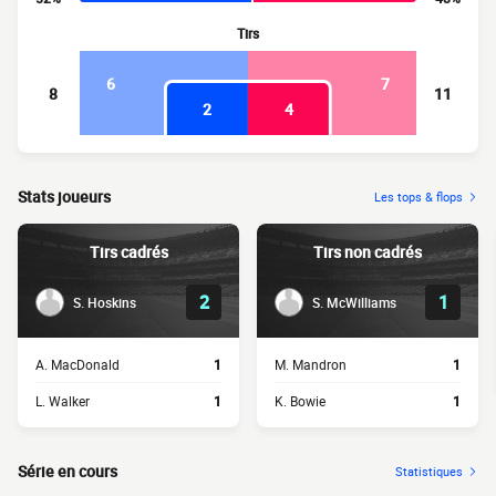
Tirs
6
7
8
11
2
4
Stats joueurs
Les tops & flops
Tirs cadrés
Tirs non cadrés
2
1
S. Hoskins
S. McWilliams
A. MacDonald
1
M. Mandron
1
L. Walker
1
K. Bowie
1
Série en cours
Statistiques