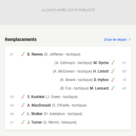
LA SUITE APRÈS CETTE PUBLICITÉ
Remplacements
Onze de départ
B. Reeves
(D. Jefferies - tactique)
81'
(A. Odimayo - tactique)
M. Dyche
81'
(A. McGowan - tactique)
H. Lintott
80'
(K. Bowie - tactique)
D. Hylton
76'
(B. Fox - tactique)
M. Leonard
69'
S. Kashket
(J. Green - tactique)
65'
A. MacDonald
(S. O'Keefe - tactique)
64'
L. Walker
(H. Adelakun - tactique)
46'
J. Turner
(G. Morris - blessure)
41'