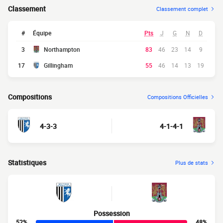
Classement
Classement complet
#
Équipe
Pts
J
G
N
D
3
Northampton
83
46
23
14
9
17
Gillingham
55
46
14
13
19
Compositions
Compositions Officielles
4-3-3
4-1-4-1
Statistiques
Plus de stats
Possession
52%
48%