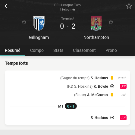
EFL League Two
18e journée
Terminé
0
2
-
Gillingham
Northampton
Résumé
Compo
Stats
Classement
Prono
Temps forts
(Gagne du temps)
S. Hoskins
90+2'
(P.D S. Hoskins)
K. Bowie
71'
(Faute)
A. McGowan
58'
MT
0 - 1
S. Hoskins
27'