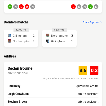
V
N
D
D
N
D
N
N
V
N
Derniers matchs
Stats & prono
24/04/21
29/12/20
Gillingham
2
Northampton
3
Northampton
2
Gillingham
1
Arbitres
Declan Bourne
3.5
0.3
arbitre principal
Moyenne de cartons par match sur 13 matchs arbitrés
Paul Kelly
quatrième arbitre
Leigh Crowhurst
arbitre assistant
Stephen Brown
arbitre assistant