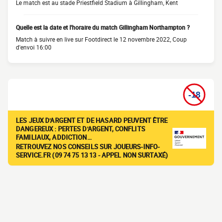
Le match est au stade Priestfield Stadium à Gillingham, Kent
Quelle est la date et l'horaire du match Gillingham Northampton ?
Match à suivre en live sur Footdirect le 12 novembre 2022, Coup
d'envoi 16:00
LES JEUX D'ARGENT ET DE HASARD PEUVENT ÊTRE
DANGEREUX : PERTES D'ARGENT, CONFLITS
FAMILIAUX, ADDICTION…
RETROUVEZ NOS CONSEILS SUR JOUEURS-INFO-
SERVICE.FR (09 74 75 13 13 - APPEL NON SURTAXÉ)