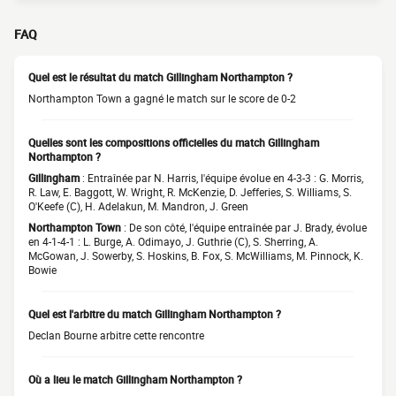
FAQ
Quel est le résultat du match Gillingham Northampton ?
Northampton Town a gagné le match sur le score de 0-2
Quelles sont les compositions officielles du match Gillingham
Northampton ?
Gillingham
: Entraînée par N. Harris, l'équipe évolue en 4-3-3 : G. Morris,
R. Law, E. Baggott, W. Wright, R. McKenzie, D. Jefferies, S. Williams, S.
O'Keefe (C), H. Adelakun, M. Mandron, J. Green
Northampton Town
: De son côté, l'équipe entraînée par J. Brady, évolue
en 4-1-4-1 : L. Burge, A. Odimayo, J. Guthrie (C), S. Sherring, A.
McGowan, J. Sowerby, S. Hoskins, B. Fox, S. McWilliams, M. Pinnock, K.
Bowie
Quel est l'arbitre du match Gillingham Northampton ?
Declan Bourne arbitre cette rencontre
Où a lieu le match Gillingham Northampton ?