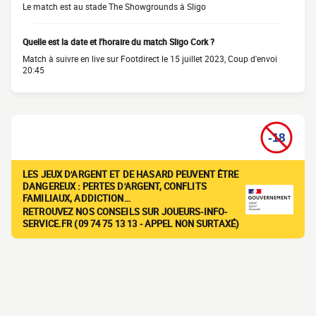
Le match est au stade The Showgrounds à Sligo
Quelle est la date et l'horaire du match Sligo Cork ?
Match à suivre en live sur Footdirect le 15 juillet 2023, Coup d'envoi
20:45
LES JEUX D'ARGENT ET DE HASARD PEUVENT ÊTRE
DANGEREUX : PERTES D'ARGENT, CONFLITS
FAMILIAUX, ADDICTION…
RETROUVEZ NOS CONSEILS SUR JOUEURS-INFO-
SERVICE.FR (09 74 75 13 13 - APPEL NON SURTAXÉ)