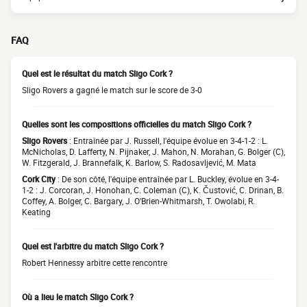
FAQ
Quel est le résultat du match Sligo Cork ?
Sligo Rovers a gagné le match sur le score de 3-0
Quelles sont les compositions officielles du match Sligo Cork ?
Sligo Rovers
: Entraînée par J. Russell, l'équipe évolue en 3-4-1-2 : L.
McNicholas, D. Lafferty, N. Pijnaker, J. Mahon, N. Morahan, G. Bolger (C),
W. Fitzgerald, J. Brannefalk, K. Barlow, S. Radosavljević, M. Mata
Cork City
: De son côté, l'équipe entraînée par L. Buckley, évolue en 3-4-
1-2 : J. Corcoran, J. Honohan, C. Coleman (C), K. Čustović, C. Drinan, B.
Coffey, A. Bolger, C. Bargary, J. O'Brien-Whitmarsh, T. Owolabi, R.
Keating
Quel est l'arbitre du match Sligo Cork ?
Robert Hennessy arbitre cette rencontre
Où a lieu le match Sligo Cork ?