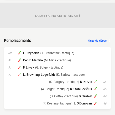
LA SUITE APRÈS CETTE PUBLICITÉ
Remplacements
Onze de départ
C. Reynolds
(J. Brannefalk - tactique)
88'
Pedro Martelo
(M. Mata - tactique)
81'
F. Liivak
(G. Bolger - tactique)
71'
L. Browning-Lagerfeldt
(K. Barlow - tactique)
71'
(C. Bargary - tactique)
D. Krezic
65'
(A. Bolger - tactique)
R. Stanulevičius
65'
(B. Coffey - tactique)
G. Walker
64'
(R. Keating - tactique)
J. O'Donovan
46'