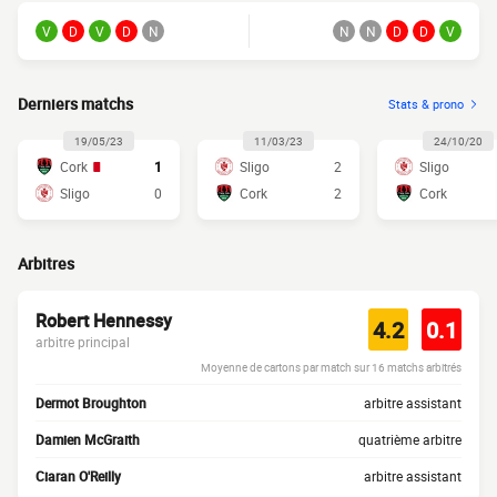
V
D
V
D
N
N
N
D
D
V
Derniers matchs
Stats & prono
19/05/23
11/03/23
24/10/20
Cork
1
Sligo
2
Sligo
Sligo
0
Cork
2
Cork
Arbitres
Robert Hennessy
4.2
0.1
arbitre principal
Moyenne de cartons par match sur 16 matchs arbitrés
Dermot Broughton
arbitre assistant
Damien McGraith
quatrième arbitre
Ciaran O'Reilly
arbitre assistant