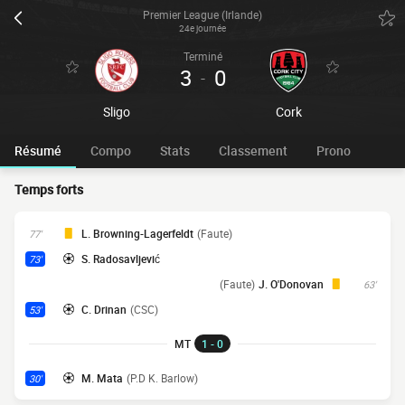
Premier League (Irlande)
24e journée
Terminé
3
0
-
Sligo
Cork
Résumé
Compo
Stats
Classement
Prono
Temps forts
L. Browning-Lagerfeldt
(Faute)
77'
S. Radosavljević
73'
(Faute)
J. O'Donovan
63'
C. Drinan
(CSC)
53'
MT
1 - 0
M. Mata
(P.D K. Barlow)
30'