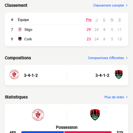
Classement
Classement complet
#
Équipe
Pts
J
G
N
D
7
Sligo
29
24
8
5
11
9
Cork
23
24
6
5
13
Compositions
Compositions Officielles
3-4-1-2
3-4-1-2
Statistiques
Plus de stats
Possession
48%
52%