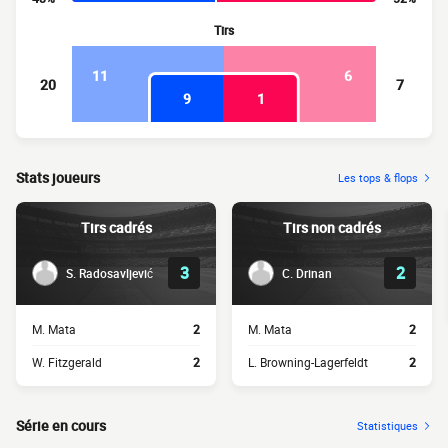
Tirs
11
6
20
7
9
1
Stats joueurs
Les tops & flops
Tirs cadrés
Tirs non cadrés
3
2
S. Radosavljević
C. Drinan
M. Mata
2
M. Mata
2
W. Fitzgerald
2
L. Browning-Lagerfeldt
2
Série en cours
Statistiques