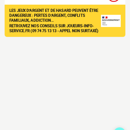
LES JEUX D'ARGENT ET DE HASARD PEUVENT ÊTRE
DANGEREUX : PERTES D'ARGENT, CONFLITS
FAMILIAUX, ADDICTION…
RETROUVEZ NOS CONSEILS SUR JOUEURS-INFO-
SERVICE.FR (09 74 75 13 13 - APPEL NON SURTAXÉ)