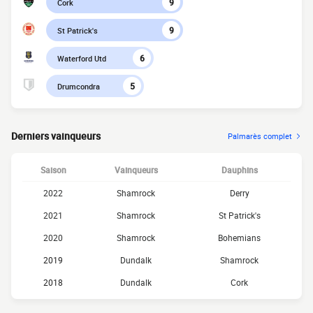
9
Cork
9
St Patrick's
6
Waterford Utd
5
Drumcondra
Derniers vainqueurs
Palmarès complet
Saison
Vainqueurs
Dauphins
2022
Shamrock
Derry
2021
Shamrock
St Patrick's
2020
Shamrock
Bohemians
2019
Dundalk
Shamrock
2018
Dundalk
Cork