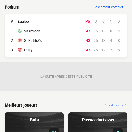
Podium
Classement complet
#
Équipe
Pts
J
G
N
D
1
Shamrock
47
25
13
8
4
2
St Patrick's
43
25
13
4
8
3
Derry
43
25
12
7
6
LA SUITE APRÈS CETTE PUBLICITÉ
Meilleurs joueurs
Plus de stats
Buts
Passes décisives