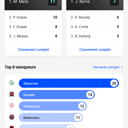
11
7
1.
M. Mata
1.
J. Byrne
2.
P. Hoban
10
2.
D. Rooney
6
3.
F. Draper
8
3.
A. Coote
5
3.
J. Moylan
8
3.
B. Doherty
5
Classement complet
Classement complet
Top 8 vainqueurs
Palmarès complet
20
Shamrock
14
Dundalk
12
Shelbourne
11
Bohemians