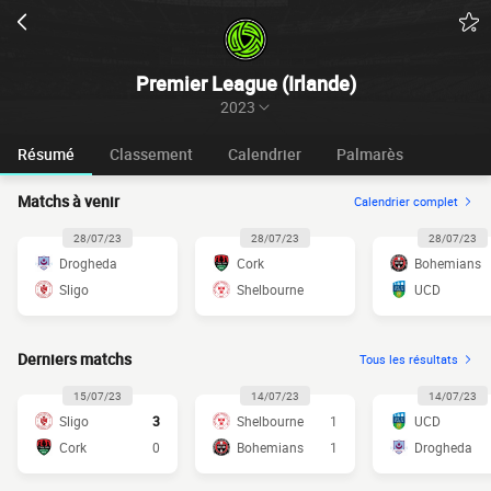
Premier League (Irlande)
2023
Résumé
Classement
Calendrier
Palmarès
Matchs à venir
Calendrier complet
28/07/23
28/07/23
28/07/23
Drogheda
Cork
Bohemians
Sligo
Shelbourne
UCD
Derniers matchs
Tous les résultats
15/07/23
14/07/23
14/07/23
Sligo
3
Shelbourne
1
UCD
Cork
0
Bohemians
1
Drogheda