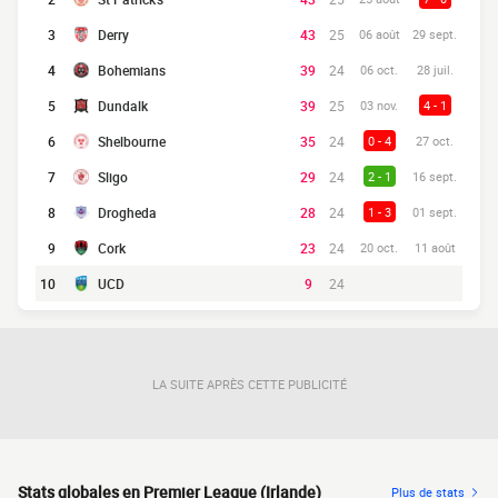
3
Derry
43
25
06 août
29 sept.
4
Bohemians
39
24
06 oct.
28 juil.
5
Dundalk
39
25
03 nov.
4 - 1
6
Shelbourne
35
24
0 - 4
27 oct.
7
Sligo
29
24
2 - 1
16 sept.
8
Drogheda
28
24
1 - 3
01 sept.
9
Cork
23
24
20 oct.
11 août
10
UCD
9
24
LA SUITE APRÈS CETTE PUBLICITÉ
Stats globales en Premier League (Irlande)
Plus de stats