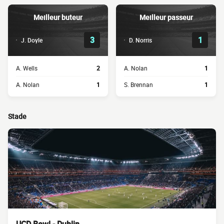
Meilleur buteur
Meilleur passeur
3
1
J. Doyle
D. Norris
A. Wells
2
A. Nolan
1
A. Nolan
1
S. Brennan
1
Stade