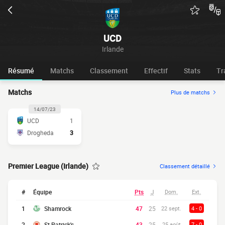
UCD
Irlande
Résumé
Matchs
Classement
Effectif
Stats
Tr
Matchs
Plus de matchs
14/07/23
UCD
1
Drogheda
3
Premier League (Irlande)
Classement détaillé
#
Équipe
Pts
J
Dom.
Ext.
1
Shamrock
47
25
22 sept.
4 - 0
2
St Patrick's
43
25
25 août
7 - 0