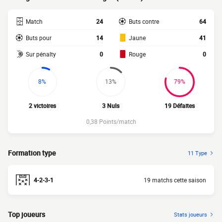
Match
24
Buts contre
64
Buts pour
14
Jaune
41
Sur pénalty
0
Rouge
0
8%
13%
79%
2 victoires
3 Nuls
19 Défaites
0,38 Points/match
Formation type
11 Type
4-2-3-1
19 matchs cette saison
Top joueurs
Stats joueurs