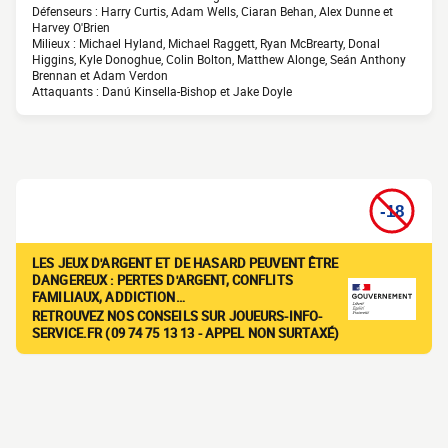
Défenseurs : Harry Curtis, Adam Wells, Ciaran Behan, Alex Dunne et
Harvey O'Brien
Milieux : Michael Hyland, Michael Raggett, Ryan McBrearty, Donal
Higgins, Kyle Donoghue, Colin Bolton, Matthew Alonge, Seán Anthony
Brennan et Adam Verdon
Attaquants : Danú Kinsella-Bishop et Jake Doyle
LES JEUX D'ARGENT ET DE HASARD PEUVENT ÊTRE
DANGEREUX : PERTES D'ARGENT, CONFLITS
FAMILIAUX, ADDICTION…
RETROUVEZ NOS CONSEILS SUR JOUEURS-INFO-
SERVICE.FR (09 74 75 13 13 - APPEL NON SURTAXÉ)