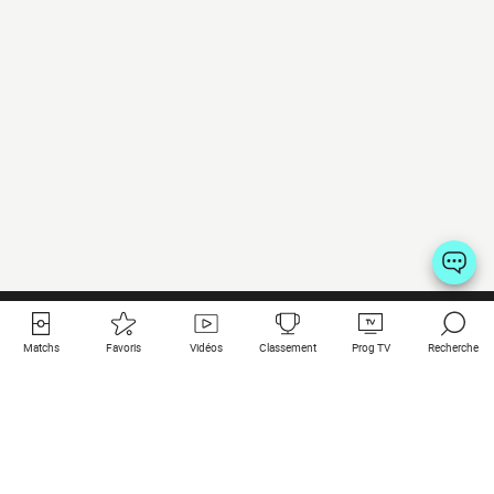
Matchs
Favoris
Vidéos
Classement
Prog TV
Recherche
Liens utiles
Clubs à la une
Tous les matchs
PSG
Matchs en live
Bayern Munich
Derniers résultats
Real Madrid
Matchs à venir
Inter