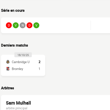
Série en cours
D
V
N
D
V
Derniers matchs
18/10/25
Cambridge U
2
Bromley
1
Arbitres
Sam Mulhall
arbitre principal