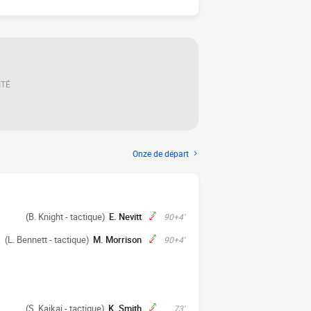
ITÉ
Onze de départ
(B. Knight - tactique)
E. Nevitt
90+4'
(L. Bennett - tactique)
M. Morrison
90+4'
(S. Kaikai - tactique)
K. Smith
73'