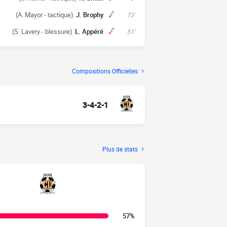
(A. Mayor - tactique)
J. Brophy
73'
(S. Lavery - blessure)
L. Appéré
51'
Compositions Officielles
3-4-2-1
Plus de stats
57%