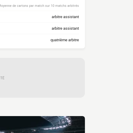
oyenne de cartons par match sur 10 matchs arbitrés
arbitre assistant
arbitre assistant
quatrième arbitre
ITÉ