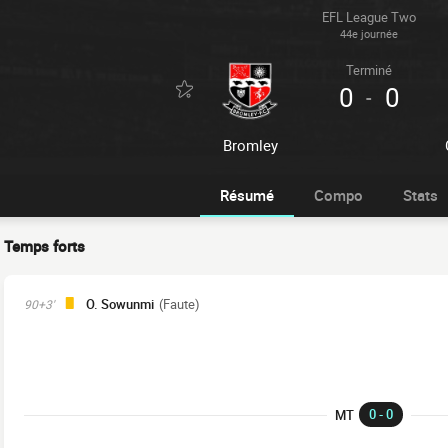
EFL League Two
44e journée
Terminé
0
0
-
Bromley
Résumé
Compo
Stats
Temps forts
O. Sowunmi
(Faute)
90+3'
0 - 0
MT