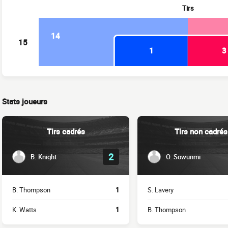
Tirs
14
15
1
3
Stats joueurs
Tirs cadrés
Tirs non cadrés
2
B. Knight
O. Sowunmi
B. Thompson
1
S. Lavery
K. Watts
1
B. Thompson