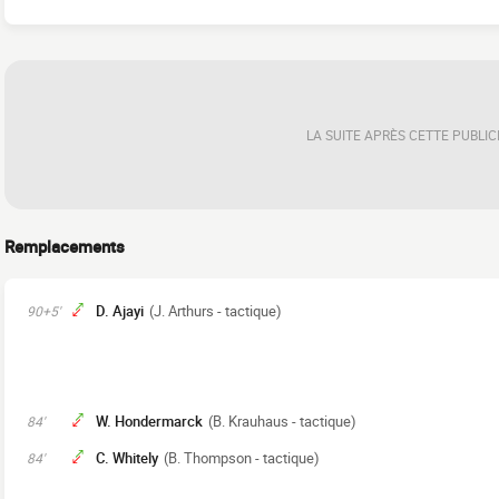
LA SUITE APRÈS CETTE PUBLIC
Remplacements
D. Ajayi
(J. Arthurs - tactique)
90+5'
W. Hondermarck
(B. Krauhaus - tactique)
84'
C. Whitely
(B. Thompson - tactique)
84'