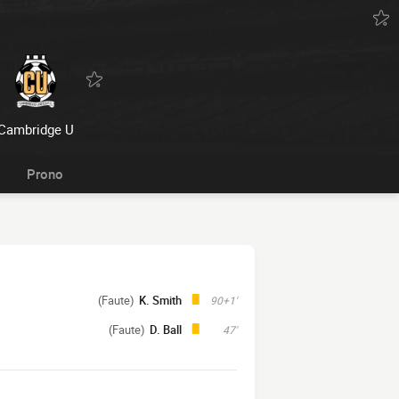
Cambridge U
Prono
(Faute)
K. Smith
90+1'
(Faute)
D. Ball
47'