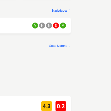
Statistiques
V
N
N
D
V
Stats & prono
4.3
0.2