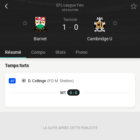
EFL League Two
40e journée
Terminé
1
0
-
Barnet
Cambridge U
Résumé
Compo
Stats
Prono
Temps forts
D. Collinge
(P.D M. Shelton)
49'
MT
0 - 0
LA SUITE APRÈS CETTE PUBLICITÉ