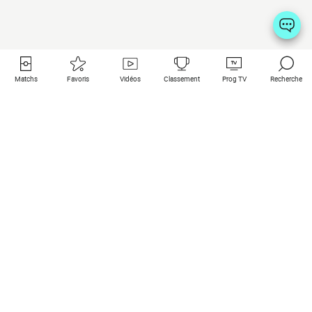
Matchs
Favoris
Vidéos
Classement
Prog TV
Recherche
Liens utiles
Clubs à la une
Tous les matchs
PSG
Matchs en live
Bayern Munich
Derniers résultats
Real Madrid
Matchs à venir
Inter
Match en streaming
Juventus
Contact
Manchester City
Mentions légales
Manchester United
Les amis de Foot Direct
Liverpool