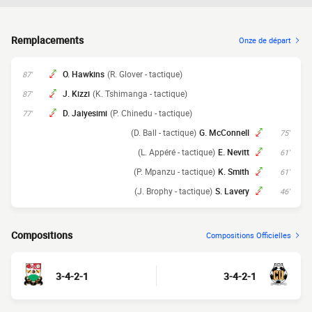
Remplacements
Onze de départ
O. Hawkins
(R. Glover - tactique)
87'
J. Kizzi
(K. Tshimanga - tactique)
87'
D. Jaiyesimi
(P. Chinedu - tactique)
77'
(D. Ball - tactique)
G. McConnell
75'
(L. Appéré - tactique)
E. Nevitt
61'
(P. Mpanzu - tactique)
K. Smith
61'
(J. Brophy - tactique)
S. Lavery
46'
Compositions
Compositions Officielles
3-4-2-1
3-4-2-1