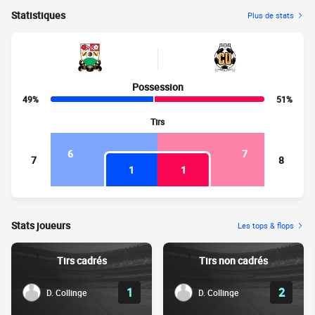
Statistiques
Plus de stats
Possession
49%
51%
Tirs
6
7
7
8
1
1
Stats joueurs
Les tops & flops
Tirs cadrés
Tirs non cadrés
1
2
D. Collinge
D. Collinge