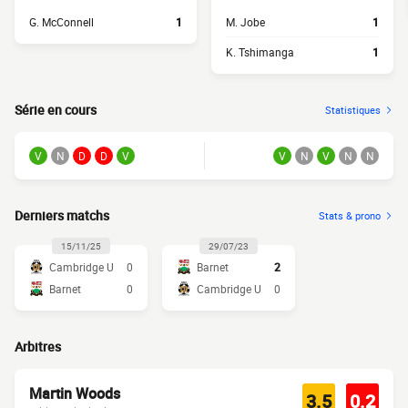
G. McConnell
1
M. Jobe
1
K. Tshimanga
1
Série en cours
Statistiques
V
N
D
D
V
V
N
V
N
N
Derniers matchs
Stats & prono
15/11/25
29/07/23
Cambridge U
0
Barnet
2
Barnet
0
Cambridge U
0
Arbitres
Martin Woods
3.5
0.2