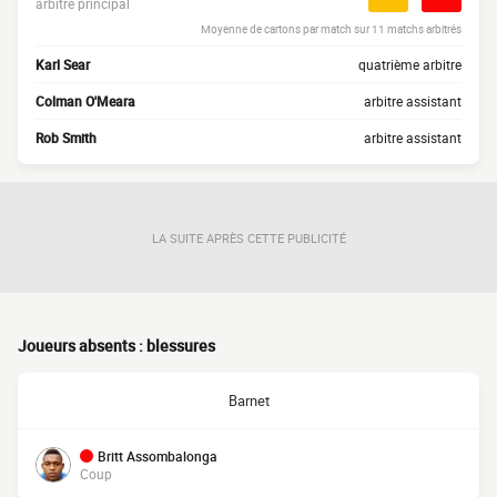
arbitre principal
Moyenne de cartons par match sur 11 matchs arbitrés
Karl Sear
quatrième arbitre
Colman O'Meara
arbitre assistant
Rob Smith
arbitre assistant
LA SUITE APRÈS CETTE PUBLICITÉ
Joueurs absents : blessures
Barnet
Britt Assombalonga
Coup