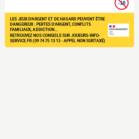
LES JEUX D'ARGENT ET DE HASARD PEUVENT ÊTRE
DANGEREUX : PERTES D'ARGENT, CONFLITS
FAMILIAUX, ADDICTION…
RETROUVEZ NOS CONSEILS SUR JOUEURS-INFO-
SERVICE.FR (09 74 75 13 13 - APPEL NON SURTAXÉ)