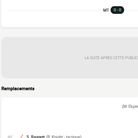
0 - 0
MT
LA SUITE APRÈS CETTE PUBLIC
Remplacements
(M. Ekpit
S. Raggett
(B. Knight - tactique)
80'