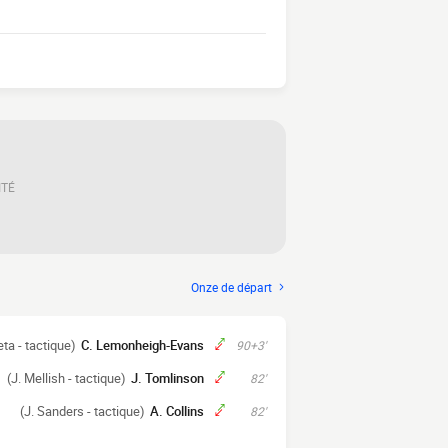
ITÉ
Onze de départ
eta - tactique)
C. Lemonheigh-Evans
90+3'
(J. Mellish - tactique)
J. Tomlinson
82'
(J. Sanders - tactique)
A. Collins
82'