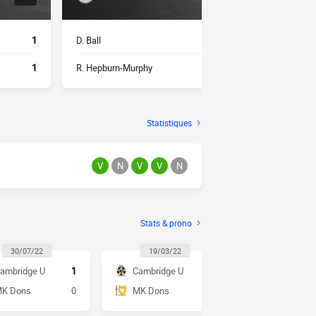
1
D. Ball
1
A. Gilbey
1
R. Hepburn-Murphy
1
D. Crowley
Statistiques
V
N
V
V
N
Stats & prono
30/07/22
19/03/22
13/11/2
ambridge U
1
Cambridge U
0
MK Dons
K Dons
0
MK Dons
1
Cambridge