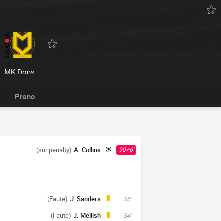
MK Dons
Prono
(sur penalty)
A. Collins
90+6'
(Faute)
J. Sanders
55'
(Faute)
J. Mellish
54'