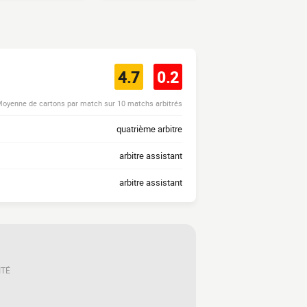
4.7
0.2
oyenne de cartons par match sur 10 matchs arbitrés
quatrième arbitre
arbitre assistant
arbitre assistant
ITÉ