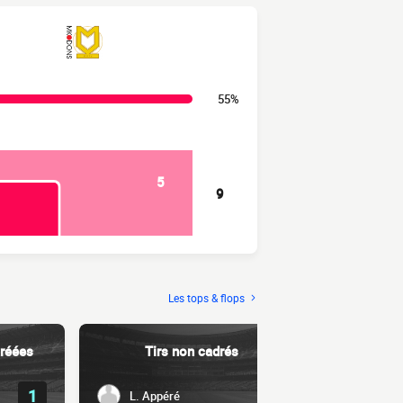
55%
5
9
Les tops & flops
réées
Tirs non cadrés
Dri
1
1
L. Appéré
J. Mel