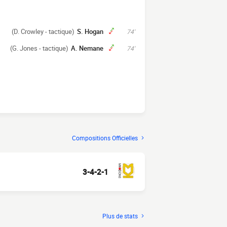
(D. Crowley - tactique)
S. Hogan
74'
(G. Jones - tactique)
A. Nemane
74'
Compositions Officielles
3-4-2-1
Plus de stats