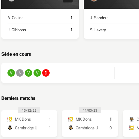
A. Collins
1
J. Sanders
J. Gibbons
1
S. Lavery
Série en cours
V
N
V
V
D
Derniers matchs
13/12/25
11/03/23
MK Dons
1
MK Dons
1
C
Cambridge U
1
Cambridge U
0
M