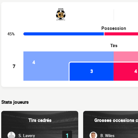
Possession
45%
Tirs
4
7
3
4
Stats joueurs
Tirs cadrés
Grosses occasions c
1
S. Lavery
B. Wiles