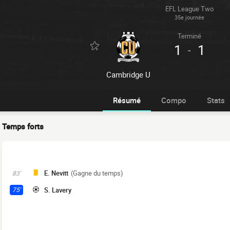
EFL League Two
35e journée
Terminé
1
1
-
Cambridge U
Résumé
Compo
Stats
Temps forts
E. Nevitt
(Gagne du temps)
83'
S. Lavery
75'