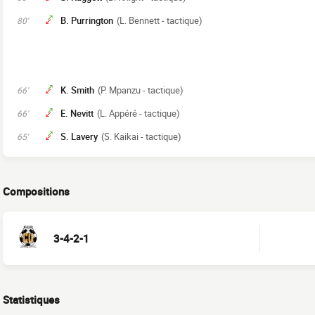
B. Purrington
(L. Bennett - tactique)
80'
K. Smith
(P. Mpanzu - tactique)
66'
E. Nevitt
(L. Appéré - tactique)
66'
S. Lavery
(S. Kaikai - tactique)
65'
Compositions
3-4-2-1
Statistiques