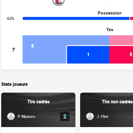
Possession
62%
Tirs
6
7
1
5
Stats joueurs
Tirs cadrés
Tirs non cadrés
2
P. Mpanzu
J. Flint