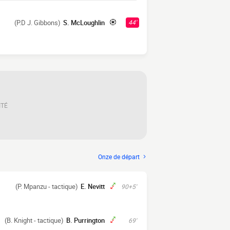
(P.D J. Gibbons)
S. McLoughlin
44'
ITÉ
Onze de départ
(P. Mpanzu - tactique)
E. Nevitt
90+5'
(B. Knight - tactique)
B. Purrington
69'