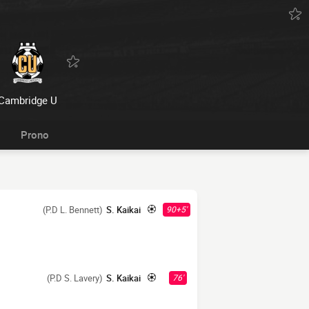
Cambridge U
Prono
(P.D L. Bennett)
S. Kaikai
90+5'
(P.D S. Lavery)
S. Kaikai
76'