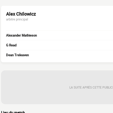
Alex Chilowicz
arbitre principal
Alexander Mathieson
G Read
Dean Treleaven
LA SUITE APRÈS CETTE PUBLIC
Lieu du match