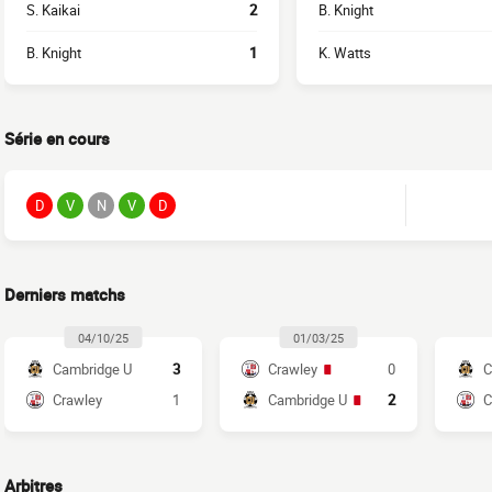
S. Kaikai
2
B. Knight
B. Knight
1
K. Watts
Série en cours
D
V
N
V
D
Derniers matchs
04/10/25
01/03/25
Cambridge U
3
Crawley
0
C
Crawley
1
Cambridge U
2
C
Arbitres