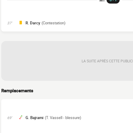
R. Darcy
(Contestation)
37'
LA SUITE APRÈS CETTE PUBLIC
Remplacements
G. Bajrami
(T. Vassell - blessure)
69'