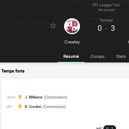
EFL League Two
26e journée
Terminé
0
3
-
Crawley
Résumé
Compo
Stats
Temps forts
J. Williams
(Contestation)
90+4'
K. Gordon
(Contestation)
88'
0 - 1
MT