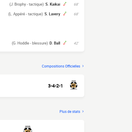
(J. Brophy - tactique)
S. Kaikai
68'
(L. Appéré - tactique)
S. Lavery
68'
(G. Hoddle - blessure)
D. Ball
42'
Compositions Officielles
3-4-2-1
Plus de stats