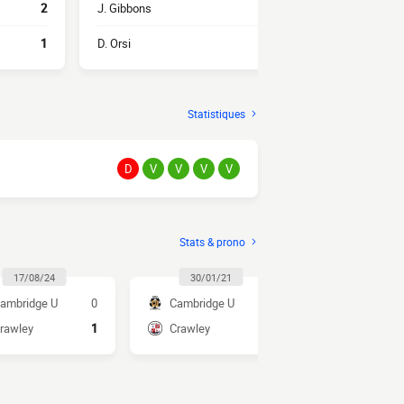
2
J. Gibbons
1
K. Watts
1
D. Orsi
1
B. Knight
Statistiques
D
V
V
V
V
Stats & prono
17/08/24
30/01/21
31/10/2
ambridge U
0
Cambridge U
3
Crawley
rawley
1
Crawley
1
Cambridge