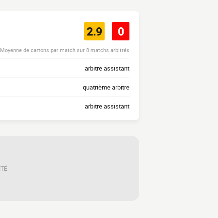
2.9
0
Moyenne de cartons par match sur 8 matchs arbitrés
arbitre assistant
quatrième arbitre
arbitre assistant
ITÉ