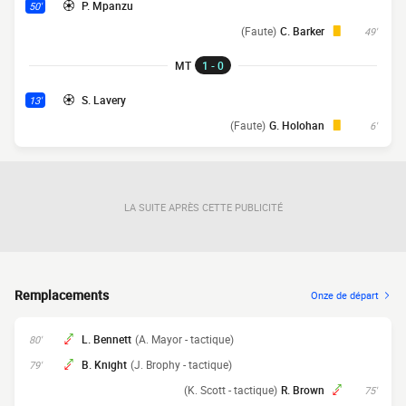
P. Mpanzu
50'
(Faute)
C. Barker
49'
MT
1 - 0
S. Lavery
13'
(Faute)
G. Holohan
6'
LA SUITE APRÈS CETTE PUBLICITÉ
Remplacements
Onze de départ
L. Bennett
(A. Mayor - tactique)
80'
B. Knight
(J. Brophy - tactique)
79'
(K. Scott - tactique)
R. Brown
75'