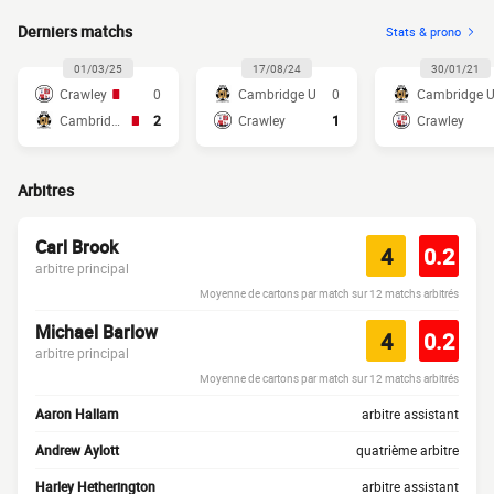
Derniers matchs
Stats & prono
01/03/25
17/08/24
30/01/21
Crawley
0
Cambridge U
0
Cambridge 
Cambridge U
2
Crawley
1
Crawley
Arbitres
Carl Brook
4
0.2
arbitre principal
Moyenne de cartons par match sur 12 matchs arbitrés
Michael Barlow
4
0.2
arbitre principal
Moyenne de cartons par match sur 12 matchs arbitrés
Aaron Hallam
arbitre assistant
Andrew Aylott
quatrième arbitre
Harley Hetherington
arbitre assistant