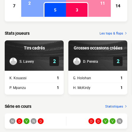
2
11
7
14
5
3
Stats joueurs
Les tops & flops
Tirs cadrés
Grosses occasions créées
2
2
S. Lavery
D. Pereira
K. Kouassi
1
G. Holohan
1
P. Mpanzu
1
H. McKirdy
1
Série en cours
Statistiques
N
D
V
N
D
D
D
V
V
N