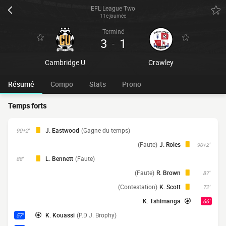
EFL League Two
11e journée
Terminé
3
1
-
Cambridge U
Crawley
Résumé
Compo
Stats
Prono
Temps forts
J. Eastwood
(Gagne du temps)
90+2'
(Faute)
J. Roles
90+2'
L. Bennett
(Faute)
88'
(Faute)
R. Brown
87'
(Contestation)
K. Scott
72'
K. Tshimanga
66'
K. Kouassi
(P.D J. Brophy)
57'