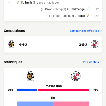
K. Smith
(S. Lavery - tactique)
74'
(K. Dixon - tactique)
K. Tshimanga
55'
(H. Forster - tactique)
J. Roles
46'
Compositions
Compositions Officielles
4-4-2
3-5-2
Statistiques
Plus de stats
Possession
29%
71%
Tirs