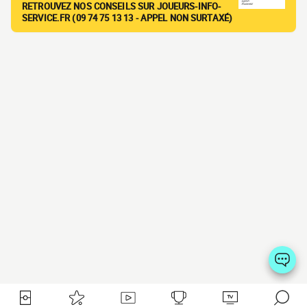
RETROUVEZ NOS CONSEILS SUR JOUEURS-INFO-
SERVICE.FR (09 74 75 13 13 - APPEL NON SURTAXÉ)